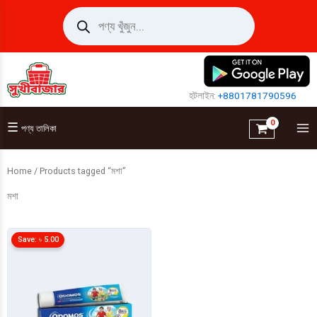
Skip
Products
search
to
content
হটলাইন:
+8801781790596
☰
পণ্য তালিকা
Home
/ Products tagged “মশা”
মশা
Save:
৳
5.00