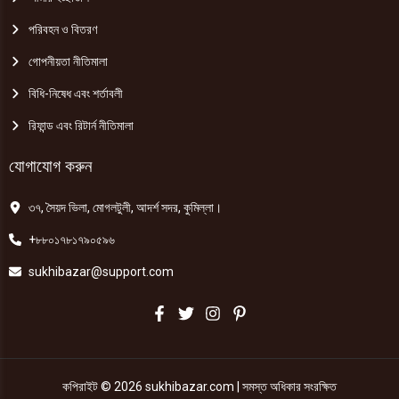
পরিবহন ও বিতরণ
গোপনীয়তা নীতিমালা
বিধি-নিষেধ এবং শর্তাবলী
রিফান্ড এবং রিটার্ন নীতিমালা
যোগাযোগ করুন
৩৭, সৈয়দ ভিলা, মোগলটুলী, আদর্শ সদর, কুমিল্লা।
+৮৮০১৭৮১৭৯০৫৯৬
sukhibazar@support.com
কপিরাইট © 2026 sukhibazar.com | সমস্ত অধিকার সংরক্ষিত