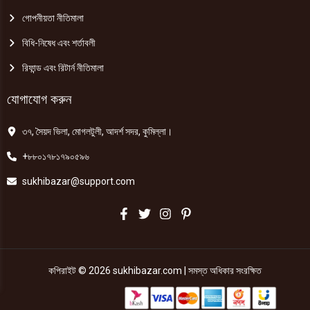
গোপনীয়তা নীতিমালা
বিধি-নিষেধ এবং শর্তাবলী
রিফান্ড এবং রিটার্ন নীতিমালা
যোগাযোগ করুন
৩৭, সৈয়দ ভিলা, মোগলটুলী, আদর্শ সদর, কুমিল্লা।
+৮৮০১৭৮১৭৯০৫৯৬
sukhibazar@support.com
কপিরাইট © 2026 sukhibazar.com | সমস্ত অধিকার সংরক্ষিত