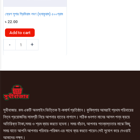
ফ্রেশ সুপার প্রিমিয়াম লবণ (ভ্যাকুয়াম) ৫০০গ্রাম
৳
22.00
Add to cart
ফ্রেশ
-
+
সুপার
প্রিমিয়াম
লবণ
(ভ্যাকুয়াম)
৫০০গ্রাম
quantity
সুখীবাজার .কম একটি অনলাইন ভিত্তিক ই-কমার্স প্রতিষ্ঠান। কুমিল্লায় আমরাই প্রথম পরিবারের
নিত্য প্রয়োজনিয় সামগ্রী নিয়ে আপনার হাতের নাগালে। সঠিক গুনগত মানের আসল পন্য ক্রয়ে
অতিরিক্ত টাকা,সময় ও শ্রম ব্যায় করতে হবেনা। সময় বাঁচান, আপনার শতব্যস্ততার মাঝে কিছু
সময় যাতে আপনি আপনার পরিবার-পরিজন এর সাথে ব্যয় করতে পারেন সেই সুযোগ করে দেওয়াই
আমাদের লক্ষ্য।