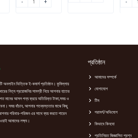
-
+
-
ফ্লোর
ফ্লোর
ফ্লোর
ক্লিনার
ক্লিনার
ক্লিনার
(Floral)
(Citrus)
(Floral)
1Ltr
500ml
500ml
quantity
quantity
quantity
প্রতিষ্ঠান
আমাদের সম্পর্কে
ি অনলাইন ভিত্তিক ই-কমার্স প্রতিষ্ঠান। কুমিল্লায়
যোগাযোগ
রের নিত্য প্রয়োজনিয় সামগ্রী নিয়ে আপনার হাতের
গত মানের আসল পন্য ক্রয়ে অতিরিক্ত টাকা,সময় ও
টিম
হবেনা। সময় বাঁচান, আপনার শতব্যস্ততার মাঝে কিছু
পরামর্শ/অভিযোগ
পনার পরিবার-পরিজন এর সাথে ব্যয় করতে পারেন
ওয়াই আমাদের লক্ষ্য।
কিভাবে কিনবো
প্রতিনিয়ত জিজ্ঞাসিত প্রশ্ন