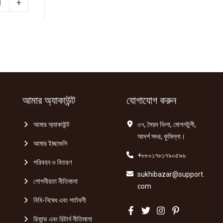
+
আমার অ্যাকাউন্ট
যোগাযোগ করুন
আমার অ্যাকাউন্ট
৩৭, সৈয়দ ভিলা, মোগলটুলী,
আদর্শ সদর, কুমিল্লা।
আমার ইচ্ছাগুলি
+৮৮০১৭৮১৭৯০৫৯৬
পরিবহন ও বিতরণ
sukhibazar@support.
গোপনীয়তা নীতিমালা
com
বিধি-নিষেধ এবং শর্তাবলী
রিফান্ড এবং রিটার্ন নীতিমালা