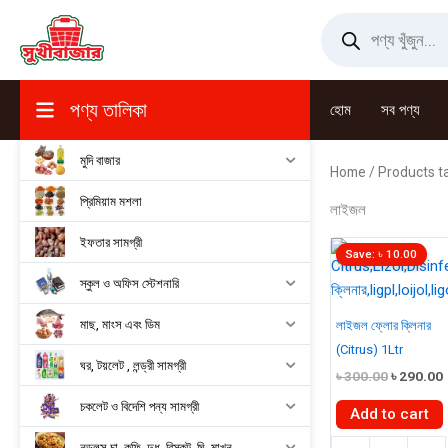
Skip
Products
search
to
content
পণ্য তালিকা
হোম
সব পণ্য
মুদি বাজার
Home
/ Products t
প্রিমিয়াম মশলা
লাইজল
ইফতার সামগ্রী
Save:
৳
10.00
স্কুল ও অফিস স্টেশনারি
মাছ, মাংস এবং ডিম
লাইজল ফ্লোর ক্লিনার
(Citrus) 1Ltr
ঘর, টয়লেট , লন্ড্রী সামগ্রী
Original
৳
300.00
৳
290.00
price
চকলেট ও বিদেশি পন্য সামগ্রী
was:
i
Add to cart
৳ 300.00.
লাইজল
নুডুলস,চা, কফি, দুধ, বিস্কুট, ঘি, মাখন