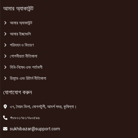
আমার অ্যাকাউন্ট
আমার অ্যাকাউন্ট
আমার ইচ্ছাগুলি
পরিবহন ও বিতরণ
গোপনীয়তা নীতিমালা
বিধি-নিষেধ এবং শর্তাবলী
রিফান্ড এবং রিটার্ন নীতিমালা
যোগাযোগ করুন
৩৭, সৈয়দ ভিলা, মোগলটুলী, আদর্শ সদর, কুমিল্লা।
+৮৮০১৭৮১৭৯০৫৯৬
sukhibazar@support.com