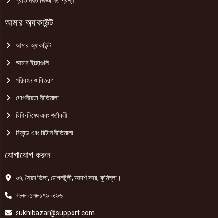
প্রতিনিয়ত জিজ্ঞাসিত প্রশ্ন
আমার অ্যাকাউন্ট
আমার অ্যাকাউন্ট
আমার ইচ্ছাগুলি
পরিবহন ও বিতরণ
গোপনীয়তা নীতিমালা
বিধি-নিষেধ এবং শর্তাবলী
রিফান্ড এবং রিটার্ন নীতিমালা
যোগাযোগ করুন
৩৭, সৈয়দ ভিলা, মোগলটুলী, আদর্শ সদর, কুমিল্লা।
+৮৮০১৭৮১৭৯০৫৯৬
sukhibazar@support.com