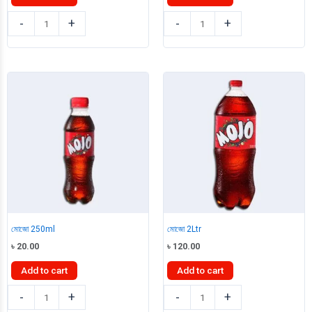
মিরিন্ডা
মোজো
-
+
-
+
অরেঞ্জ
1Ltr
ড্রিংক
quantity
500ml
quantity
মোজো 250ml
মোজো 2Ltr
৳
20.00
৳
120.00
Add to cart
Add to cart
মোজো
মোজো
-
+
-
+
250ml
2Ltr