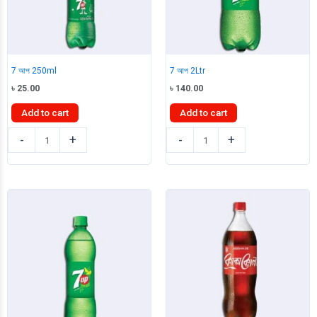
7 আপ 250ml
7 আপ 2Ltr
৳
25.00
৳
140.00
Add to cart
Add to cart
7
7
-
+
-
+
আপ
আপ
250ml
2Ltr
quantity
quantity