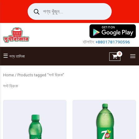
Skip
Products
search
to
content
হটলাইন:
+8801781790596
☰
পণ্য তালিকা
Home
/ Products tagged “সপ্ট ড্রিংক”
সপ্ট ড্রিংক