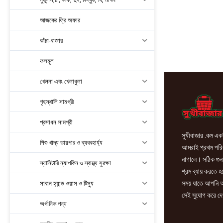
আজকের ফ্রি অফার
কাঁচা-বাজার
ফলমূল
খেলনা এবং খেলাধুলা
গৃহস্থালি সামগ্রী
প্রসাধন সামগ্রী
সুখীবাজার .কম একট
শিশু খাদ্য ডায়পার ও ব্যববহার্য্য
আমরাই প্রথম পরিবা
নাগালে। সঠিক গুন
স্যানিটারি ন্যাপকিন ও স্বাস্থ্য সুরক্ষা
শ্রম ব্যায় করতে 
সময় যাতে আপনি আ
সাবান হ্যান্ড ওয়াস ও টিস্যু
সেই সুযোগ করে দে
অর্গানিক পন্য