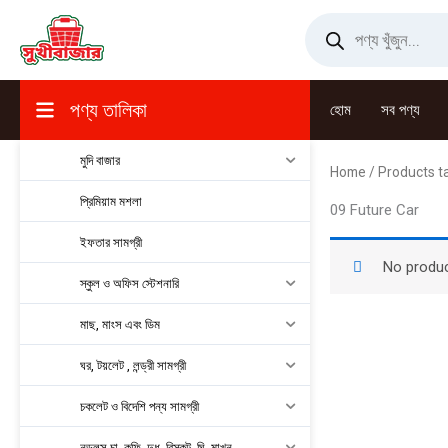
Skip
Products
search
to
content
পণ্য তালিকা
হোম
সব পণ্য
মুদি বাজার
Home
/ Products t
প্রিমিয়াম মশলা
09 Future Car
ইফতার সামগ্রী
No produc
স্কুল ও অফিস স্টেশনারি
মাছ, মাংস এবং ডিম
ঘর, টয়লেট , লন্ড্রী সামগ্রী
চকলেট ও বিদেশি পন্য সামগ্রী
নুডুলস,চা, কফি, দুধ, বিস্কুট, ঘি, মাখন