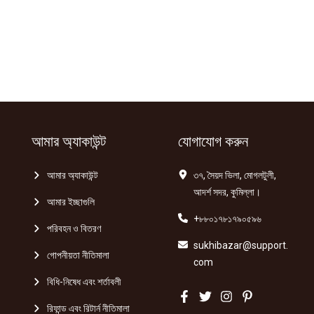
আমার অ্যাকাউন্ট
যোগাযোগ করুন
আমার অ্যাকাউন্ট
৩৭, সৈয়দ ভিলা, মোগলটুলী,
আদর্শ সদর, কুমিল্লা।
আমার ইচ্ছাগুলি
+৮৮০১৭৮১৭৯০৫৯৬
পরিবহন ও বিতরণ
sukhibazar@support.
গোপনীয়তা নীতিমালা
com
বিধি-নিষেধ এবং শর্তাবলী
রিফান্ড এবং রিটার্ন নীতিমালা