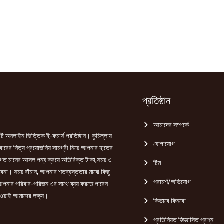
প্রতিষ্ঠান
আমাদের সম্পর্কে
ি অনলাইন ভিত্তিক ই-কমার্স প্রতিষ্ঠান। কুমিল্লায়
যোগাযোগ
রের নিত্য প্রয়োজনিয় সামগ্রী নিয়ে আপনার হাতের
গত মানের আসল পন্য ক্রয়ে অতিরিক্ত টাকা,সময় ও
টিম
হবেনা। সময় বাঁচান, আপনার শতব্যস্ততার মাঝে কিছু
পরামর্শ/অভিযোগ
পনার পরিবার-পরিজন এর সাথে ব্যয় করতে পারেন
ওয়াই আমাদের লক্ষ্য।
কিভাবে কিনবো
প্রতিনিয়ত জিজ্ঞাসিত প্রশ্ন