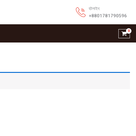
হটলাইন:
+8801781790596