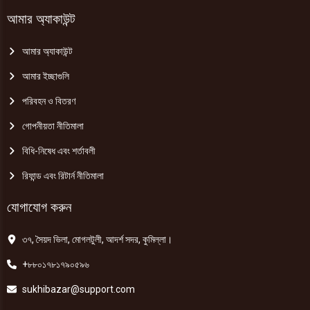
আমার অ্যাকাউন্ট
আমার অ্যাকাউন্ট
আমার ইচ্ছাগুলি
পরিবহন ও বিতরণ
গোপনীয়তা নীতিমালা
বিধি-নিষেধ এবং শর্তাবলী
রিফান্ড এবং রিটার্ন নীতিমালা
যোগাযোগ করুন
৩৭, সৈয়দ ভিলা, মোগলটুলী, আদর্শ সদর, কুমিল্লা।
+৮৮০১৭৮১৭৯০৫৯৬
sukhibazar@support.com