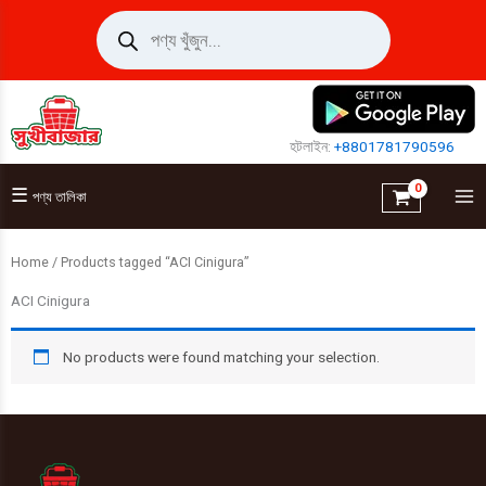
Skip
Products
search
to
content
হটলাইন:
+8801781790596
☰
পণ্য তালিকা
Home
/ Products tagged “ACI Cinigura”
ACI Cinigura
No products were found matching your selection.