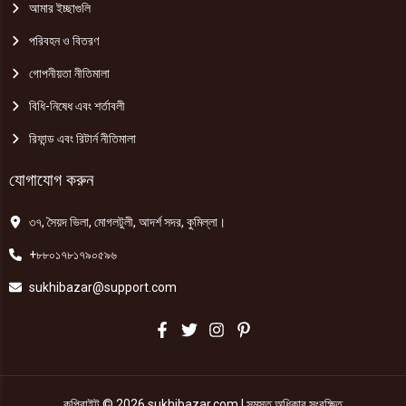
আমার ইচ্ছাগুলি
পরিবহন ও বিতরণ
গোপনীয়তা নীতিমালা
বিধি-নিষেধ এবং শর্তাবলী
রিফান্ড এবং রিটার্ন নীতিমালা
যোগাযোগ করুন
৩৭, সৈয়দ ভিলা, মোগলটুলী, আদর্শ সদর, কুমিল্লা।
+৮৮০১৭৮১৭৯০৫৯৬
sukhibazar@support.com
কপিরাইট © 2026 sukhibazar.com | সমস্ত অধিকার সংরক্ষিত