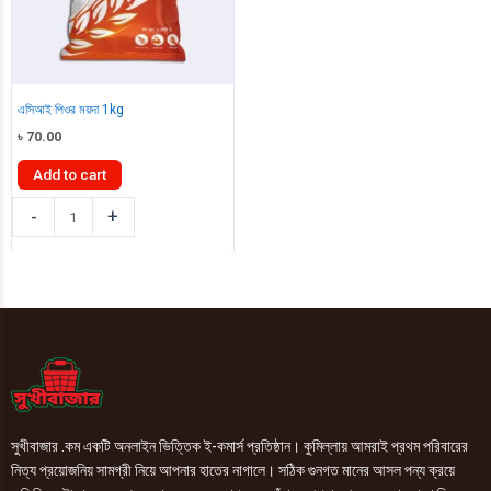
এসিআই পিওর ময়দা 1kg
৳
70.00
Add to cart
এসিআই
-
+
পিওর
ময়দা
1kg
quantity
সুখীবাজার .কম একটি অনলাইন ভিত্তিক ই-কমার্স প্রতিষ্ঠান। কুমিল্লায় আমরাই প্রথম পরিবারের
নিত্য প্রয়োজনিয় সামগ্রী নিয়ে আপনার হাতের নাগালে। সঠিক গুনগত মানের আসল পন্য ক্রয়ে