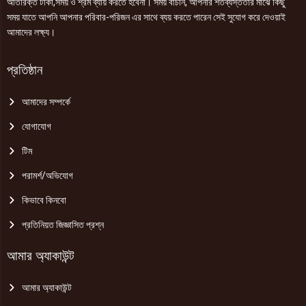
অতিরিক্ত টাকা,সময় ও শ্রম ব্যায় করতে হবেনা। সময় বাঁচান, আপনার শতব্যস্ততার মাঝে কিছু
সময় যাতে আপনি আপনার পরিবার-পরিজন এর সাথে ব্যয় করতে পারেন সেই সুযোগ করে দেওয়াই
আমাদের লক্ষ্য।
প্রতিষ্ঠান
আমাদের সম্পর্কে
যোগাযোগ
টিম
পরামর্শ/অভিযোগ
কিভাবে কিনবো
প্রতিনিয়ত জিজ্ঞাসিত প্রশ্ন
আমার অ্যাকাউন্ট
আমার অ্যাকাউন্ট