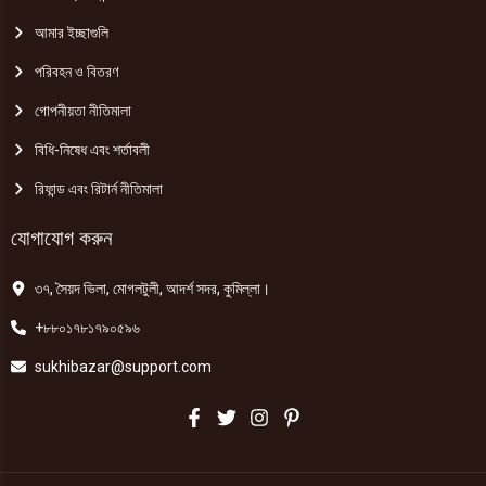
আমার ইচ্ছাগুলি
পরিবহন ও বিতরণ
গোপনীয়তা নীতিমালা
বিধি-নিষেধ এবং শর্তাবলী
রিফান্ড এবং রিটার্ন নীতিমালা
যোগাযোগ করুন
৩৭, সৈয়দ ভিলা, মোগলটুলী, আদর্শ সদর, কুমিল্লা।
+৮৮০১৭৮১৭৯০৫৯৬
sukhibazar@support.com