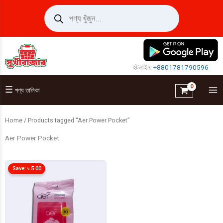
Skip
Products
search
to
content
হটলাইন:
+8801781790596
☰
পণ্য তালিকা
Home
/ Products tagged “Aer Power Pocket”
Aer Power Pocket
Save:
৳
5.00