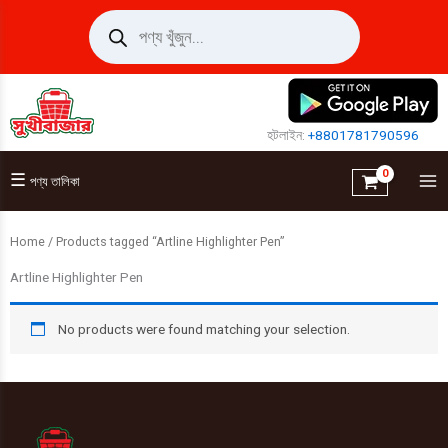
Skip
Products
search
to
content
হটলাইন:
+8801781790596
☰
পণ্য তালিকা
Home
/ Products tagged “Artline Highlighter Pen”
Artline Highlighter Pen
No products were found matching your selection.