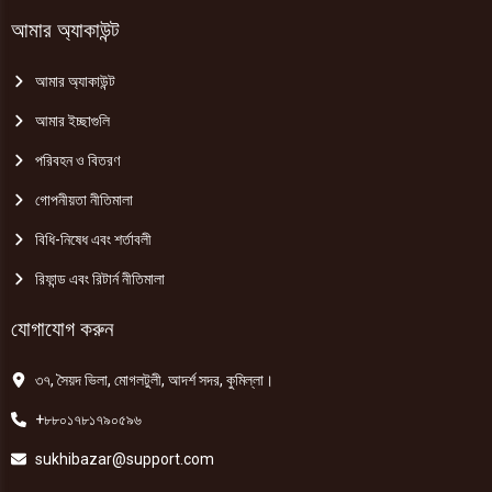
আমার অ্যাকাউন্ট
আমার অ্যাকাউন্ট
আমার ইচ্ছাগুলি
পরিবহন ও বিতরণ
গোপনীয়তা নীতিমালা
বিধি-নিষেধ এবং শর্তাবলী
রিফান্ড এবং রিটার্ন নীতিমালা
যোগাযোগ করুন
৩৭, সৈয়দ ভিলা, মোগলটুলী, আদর্শ সদর, কুমিল্লা।
+৮৮০১৭৮১৭৯০৫৯৬
sukhibazar@support.com