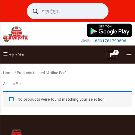
Skip
Products
search
to
content
হটলাইন:
+8801781790596
☰
পণ্য তালিকা
Home
/ Products tagged “Artline Pen”
Artline Pen
No products were found matching your selection.