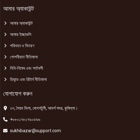
আমার অ্যাকাউন্ট
আমার অ্যাকাউন্ট
আমার ইচ্ছাগুলি
পরিবহন ও বিতরণ
গোপনীয়তা নীতিমালা
বিধি-নিষেধ এবং শর্তাবলী
রিফান্ড এবং রিটার্ন নীতিমালা
যোগাযোগ করুন
৩৭, সৈয়দ ভিলা, মোগলটুলী, আদর্শ সদর, কুমিল্লা।
+৮৮০১৭৮১৭৯০৫৯৬
sukhibazar@support.com