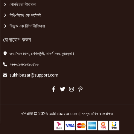
গোপনীয়তা নীতিমালা
বিধি-নিষেধ এবং শর্তাবলী
রিফান্ড এবং রিটার্ন নীতিমালা
যোগাযোগ করুন
৩৭, সৈয়দ ভিলা, মোগলটুলী, আদর্শ সদর, কুমিল্লা।
+৮৮০১৭৮১৭৯০৫৯৬
sukhibazar@support.com
কপিরাইট © 2026 sukhibazar.com | সমস্ত অধিকার সংরক্ষিত