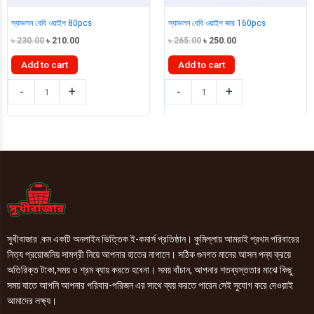
স্যাভলন বেবি ওয়াইপ 80pcs
স্যাভলন বেবি ওয়াইপ জার 160pcs
Original
Current
Original
Current
৳
230.00
৳
210.00
৳
265.00
৳
250.00
price
price
price
price
was:
is:
was:
is:
Add to cart
Add to cart
৳ 230.00.
৳ 210.00.
৳ 265.00.
৳ 250.00.
স্যাভলন
স্যাভলন
-
+
-
+
বেবি
বেবি
ওয়াইপ
ওয়াইপ
80pcs
জার
quantity
160pcs
quantity
সুখীবাজার .কম একটি অনলাইন ভিত্তিক ই-কমার্স প্রতিষ্ঠান। কুমিল্লায় আমরাই প্রথম পরিবারের
নিত্য প্রয়োজনিয় সামগ্রী নিয়ে আপনার হাতের নাগালে। সঠিক গুনগত মানের আসল পন্য ক্রয়ে
অতিরিক্ত টাকা,সময় ও শ্রম ব্যায় করতে হবেনা। সময় বাঁচান, আপনার শতব্যস্ততার মাঝে কিছু
সময় যাতে আপনি আপনার পরিবার-পরিজন এর সাথে ব্যয় করতে পারেন সেই সুযোগ করে দেওয়াই
আমাদের লক্ষ্য।