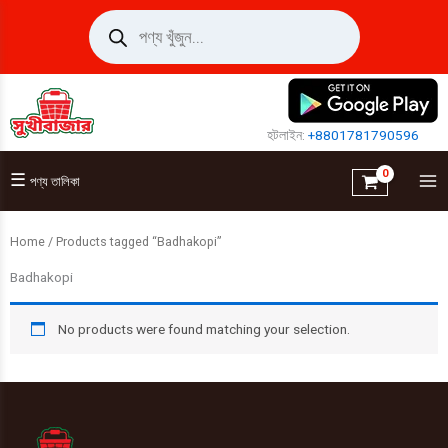
Skip
Products
search
to
content
হটলাইন:
+8801781790596
☰
পণ্য তালিকা
Home
/ Products tagged “Badhakopi”
Badhakopi
No products were found matching your selection.