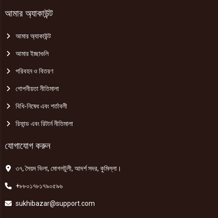
আমার অ্যাকাউন্ট
আমার অ্যাকাউন্ট
আমার ইচ্ছাগুলি
পরিবহন ও বিতরণ
গোপনীয়তা নীতিমালা
বিধি-নিষেধ এবং শর্তাবলী
রিফান্ড এবং রিটার্ন নীতিমালা
যোগাযোগ করুন
৩৭, সৈয়দ ভিলা, মোগলটুলী, আদর্শ সদর, কুমিল্লা।
+৮৮০১৭৮১৭৯০৫৯৬
sukhibazar@support.com