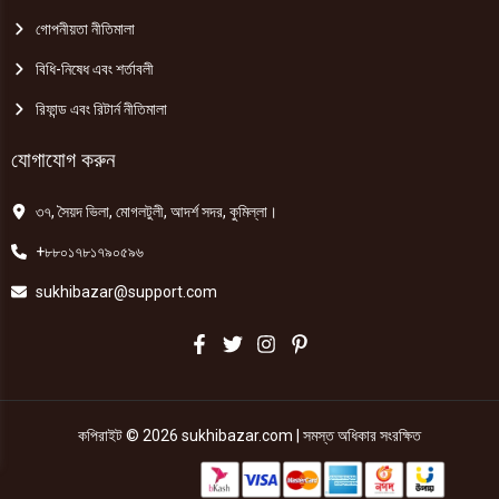
গোপনীয়তা নীতিমালা
বিধি-নিষেধ এবং শর্তাবলী
রিফান্ড এবং রিটার্ন নীতিমালা
যোগাযোগ করুন
৩৭, সৈয়দ ভিলা, মোগলটুলী, আদর্শ সদর, কুমিল্লা।
+৮৮০১৭৮১৭৯০৫৯৬
sukhibazar@support.com
কপিরাইট © 2026 sukhibazar.com | সমস্ত অধিকার সংরক্ষিত