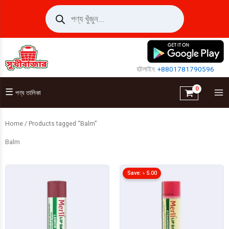
Skip
Products
search
to
content
হটলাইন:
+8801781790596
☰
পণ্য তালিকা
Home
/ Products tagged “Balm”
Balm
Save:
৳
5.00