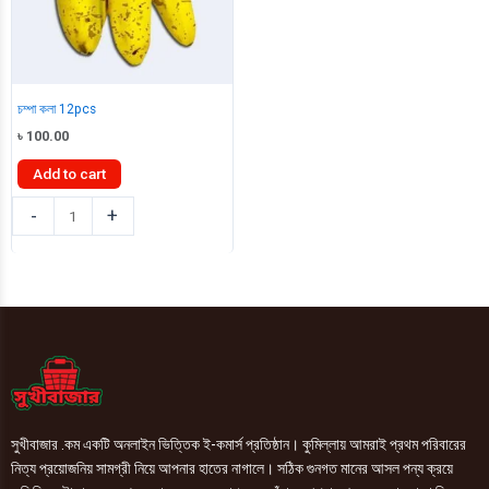
চম্পা কলা 12pcs
৳
100.00
Add to cart
চম্পা
-
+
কলা
12pcs
quantity
সুখীবাজার .কম একটি অনলাইন ভিত্তিক ই-কমার্স প্রতিষ্ঠান। কুমিল্লায় আমরাই প্রথম পরিবারের
নিত্য প্রয়োজনিয় সামগ্রী নিয়ে আপনার হাতের নাগালে। সঠিক গুনগত মানের আসল পন্য ক্রয়ে