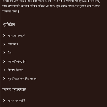
অতিরিক্ত টাকা,সময় ও শ্রম ব্যায় করতে হবেনা। সময় বাঁচান, আপনার শতব্যস্ততার মাঝে কিছু
সময় যাতে আপনি আপনার পরিবার-পরিজন এর সাথে ব্যয় করতে পারেন সেই সুযোগ করে দেওয়াই
আমাদের লক্ষ্য।
প্রতিষ্ঠান
আমাদের সম্পর্কে
যোগাযোগ
টিম
পরামর্শ/অভিযোগ
কিভাবে কিনবো
প্রতিনিয়ত জিজ্ঞাসিত প্রশ্ন
আমার অ্যাকাউন্ট
আমার অ্যাকাউন্ট