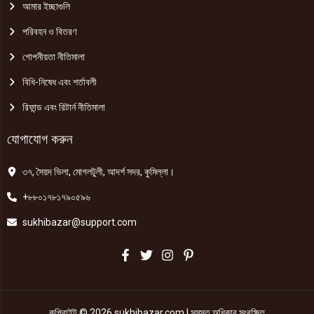
আমার ইচ্ছাগুলি
পরিবহন ও বিতরণ
গোপনীয়তা নীতিমালা
বিধি-নিষেধ এবং শর্তাবলী
রিফান্ড এবং রিটার্ন নীতিমালা
যোগাযোগ করুন
৩৭, সৈয়দ ভিলা, মোগলটুলী, আদর্শ সদর, কুমিল্লা।
+৮৮০১৭৮১৭৯০৫৯৬
sukhibazar@support.com
কপিরাইট © 2026 sukhibazar.com | সমস্ত অধিকার সংরক্ষিত