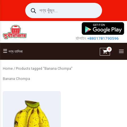
Skip
Products
search
to
content
হটলাইন:
+8801781790596
☰
পণ্য তালিকা
Home
/ Products tagged “Banana Chompa”
Banana Chompa