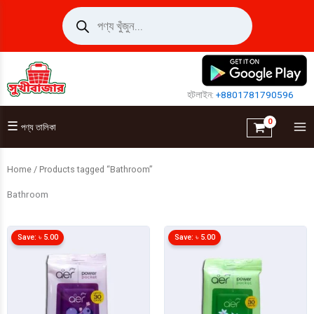
Skip
Products
search
to
content
হটলাইন:
+8801781790596
☰
পণ্য তালিকা
Home
/ Products tagged “Bathroom”
Bathroom
Save:
৳
5.00
Save:
৳
5.00