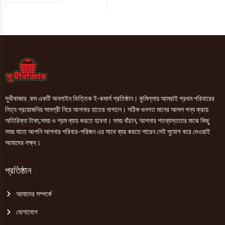
পাওয়ার
পকেট
বাথরুম
ফ্রেশনার
(Rose
Fresh
Blossom)
10gm
quantity
সুখীবাজার .কম একটি অনলাইন ভিত্তিক ই-কমার্স প্রতিষ্ঠান। কুমিল্লায় আমরাই প্রথম পরিবারের
নিত্য প্রয়োজনিয় সামগ্রী নিয়ে আপনার হাতের নাগালে। সঠিক গুনগত মানের আসল পন্য ক্রয়ে
অতিরিক্ত টাকা,সময় ও শ্রম ব্যায় করতে হবেনা। সময় বাঁচান, আপনার শতব্যস্ততার মাঝে কিছু
সময় যাতে আপনি আপনার পরিবার-পরিজন এর সাথে ব্যয় করতে পারেন সেই সুযোগ করে দেওয়াই
আমাদের লক্ষ্য।
প্রতিষ্ঠান
আমাদের সম্পর্কে
যোগাযোগ