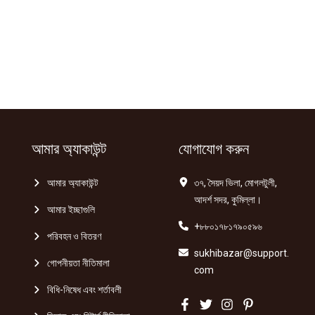
আমার অ্যাকাউন্ট
যোগাযোগ করুন
আমার অ্যাকাউন্ট
৩৭, সৈয়দ ভিলা, মোগলটুলী,
আদর্শ সদর, কুমিল্লা।
আমার ইচ্ছাগুলি
+৮৮০১৭৮১৭৯০৫৯৬
পরিবহন ও বিতরণ
sukhibazar@support.
গোপনীয়তা নীতিমালা
com
বিধি-নিষেধ এবং শর্তাবলী