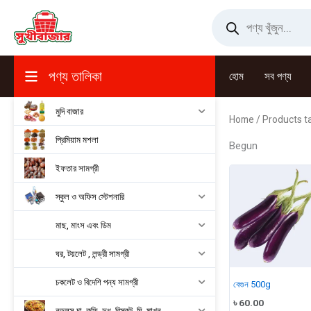
Skip
Products
search
to
content
পণ্য তালিকা
হোম
সব পণ্য
মুদি বাজার
Home
/ Products t
প্রিমিয়াম মশলা
Begun
ইফতার সামগ্রী
স্কুল ও অফিস স্টেশনারি
মাছ, মাংস এবং ডিম
ঘর, টয়লেট , লন্ড্রী সামগ্রী
চকলেট ও বিদেশি পন্য সামগ্রী
বেগুন 500g
৳
60.00
নুডুলস,চা, কফি, দুধ, বিস্কুট, ঘি, মাখন