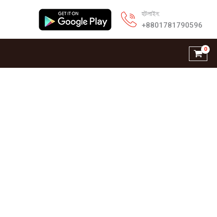
হটলাইন:
+8801781790596