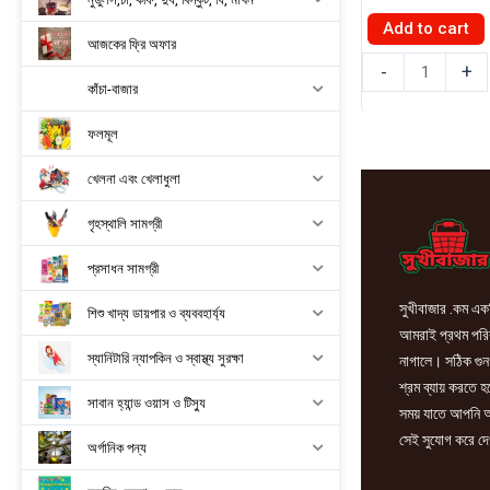
Add to cart
আজকের ফ্রি অফার
বেগুন
-
+
কাঁচা-বাজার
500g
quantity
ফলমূল
খেলনা এবং খেলাধুলা
গৃহস্থালি সামগ্রী
প্রসাধন সামগ্রী
সুখীবাজার .কম একট
শিশু খাদ্য ডায়পার ও ব্যববহার্য্য
আমরাই প্রথম পরিবা
স্যানিটারি ন্যাপকিন ও স্বাস্থ্য সুরক্ষা
নাগালে। সঠিক গুন
শ্রম ব্যায় করতে 
সাবান হ্যান্ড ওয়াস ও টিস্যু
সময় যাতে আপনি আ
সেই সুযোগ করে দে
অর্গানিক পন্য