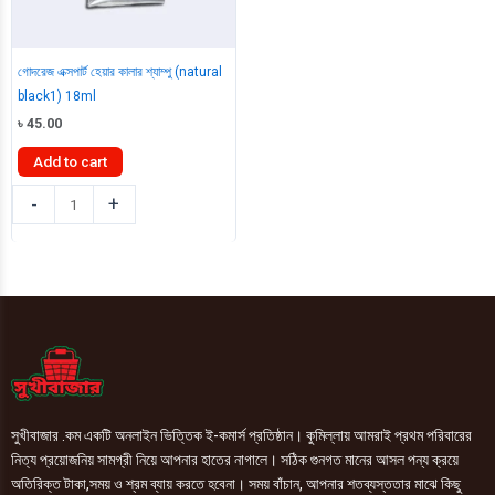
গোদরেজ এক্সপার্ট হেয়ার কালার শ্যাম্পু (natural
black1) 18ml
৳
45.00
Add to cart
গোদরেজ
-
+
এক্সপার্ট
হেয়ার
কালার
শ্যাম্পু
(natural
black1)
18ml
quantity
সুখীবাজার .কম একটি অনলাইন ভিত্তিক ই-কমার্স প্রতিষ্ঠান। কুমিল্লায় আমরাই প্রথম পরিবারের
নিত্য প্রয়োজনিয় সামগ্রী নিয়ে আপনার হাতের নাগালে। সঠিক গুনগত মানের আসল পন্য ক্রয়ে
অতিরিক্ত টাকা,সময় ও শ্রম ব্যায় করতে হবেনা। সময় বাঁচান, আপনার শতব্যস্ততার মাঝে কিছু