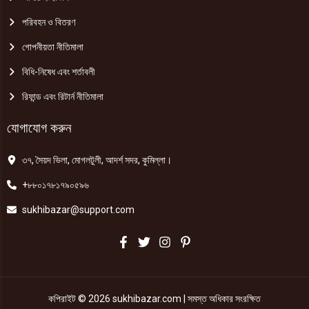
পরিবহন ও বিতরণ
গোপনীয়তা নীতিমালা
বিধি-নিষেধ এবং শর্তাবলী
রিফান্ড এবং রিটার্ন নীতিমালা
যোগাযোগ করুন
৩৭, সৈয়দ ভিলা, মোগলটুলী, আদর্শ সদর, কুমিল্লা।
+৮৮০১৭৮১৭৯০৫৯৬
sukhibazar@support.com
কপিরাইট © 2026 sukhibazar.com | সমস্ত অধিকার সংরক্ষিত