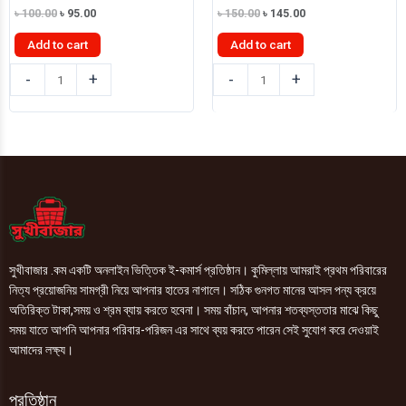
Original
Current
Original
Current
৳
100.00
৳
95.00
৳
150.00
৳
145.00
price
price
price
price
was:
is:
was:
is:
Add to cart
Add to cart
৳ 100.00.
৳ 95.00.
৳ 150.00.
৳ 145.00.
রুচি
রুচি
-
+
-
+
বার-
বার-
বি-
বি-
কিউ
কিউ
চানাচুর
চানাচুর
300gm
500gm
quantity
quantity
সুখীবাজার .কম একটি অনলাইন ভিত্তিক ই-কমার্স প্রতিষ্ঠান। কুমিল্লায় আমরাই প্রথম পরিবারের
নিত্য প্রয়োজনিয় সামগ্রী নিয়ে আপনার হাতের নাগালে। সঠিক গুনগত মানের আসল পন্য ক্রয়ে
অতিরিক্ত টাকা,সময় ও শ্রম ব্যায় করতে হবেনা। সময় বাঁচান, আপনার শতব্যস্ততার মাঝে কিছু
সময় যাতে আপনি আপনার পরিবার-পরিজন এর সাথে ব্যয় করতে পারেন সেই সুযোগ করে দেওয়াই
আমাদের লক্ষ্য।
প্রতিষ্ঠান