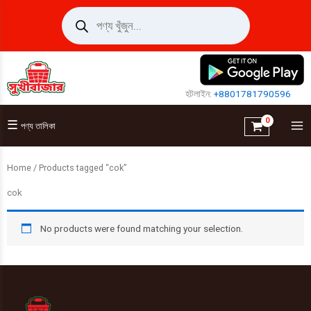
Skip
Products
search
to
content
হটলাইন:
+8801781790596
☰
পণ্য তালিকা
Home
/ Products tagged “cok”
cok
No products were found matching your selection.