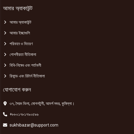
আমার অ্যাকাউন্ট
আমার অ্যাকাউন্ট
আমার ইচ্ছাগুলি
পরিবহন ও বিতরণ
গোপনীয়তা নীতিমালা
বিধি-নিষেধ এবং শর্তাবলী
রিফান্ড এবং রিটার্ন নীতিমালা
যোগাযোগ করুন
৩৭, সৈয়দ ভিলা, মোগলটুলী, আদর্শ সদর, কুমিল্লা।
+৮৮০১৭৮১৭৯০৫৯৬
sukhibazar@support.com