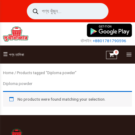
Skip
Products
search
to
content
হটলাইন:
+8801781790596
☰
পণ্য তালিকা
Home
/ Products tagged “Diploma powder”
Diploma powder
No products were found matching your selection.