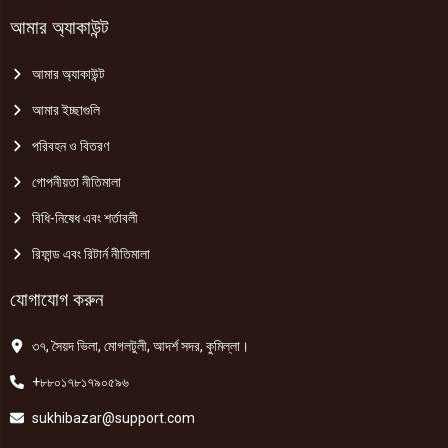
আমার অ্যাকাউন্ট
আমার অ্যাকাউন্ট
আমার ইচ্ছাগুলি
পরিবহন ও বিতরণ
গোপনীয়তা নীতিমালা
বিধি-নিষেধ এবং শর্তাবলী
রিফান্ড এবং রিটার্ন নীতিমালা
যোগাযোগ করুন
৩৭, সৈয়দ ভিলা, মোগলটুলী, আদর্শ সদর, কুমিল্লা।
+৮৮০১৭৮১৭৯০৫৯৬
sukhibazar@support.com