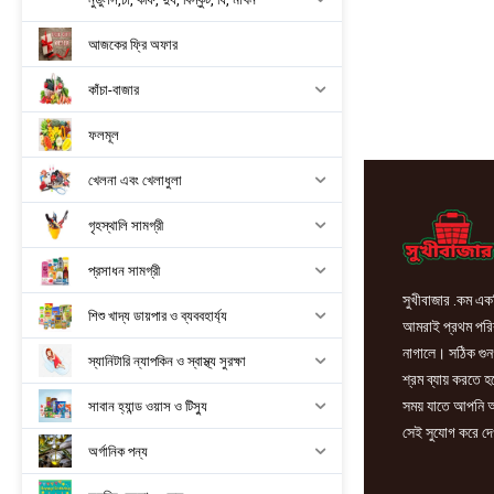
আজকের ফ্রি অফার
কাঁচা-বাজার
ফলমূল
খেলনা এবং খেলাধুলা
গৃহস্থালি সামগ্রী
প্রসাধন সামগ্রী
সুখীবাজার .কম একট
শিশু খাদ্য ডায়পার ও ব্যববহার্য্য
আমরাই প্রথম পরিবা
নাগালে। সঠিক গুন
স্যানিটারি ন্যাপকিন ও স্বাস্থ্য সুরক্ষা
শ্রম ব্যায় করতে 
সময় যাতে আপনি আ
সাবান হ্যান্ড ওয়াস ও টিস্যু
সেই সুযোগ করে দে
অর্গানিক পন্য