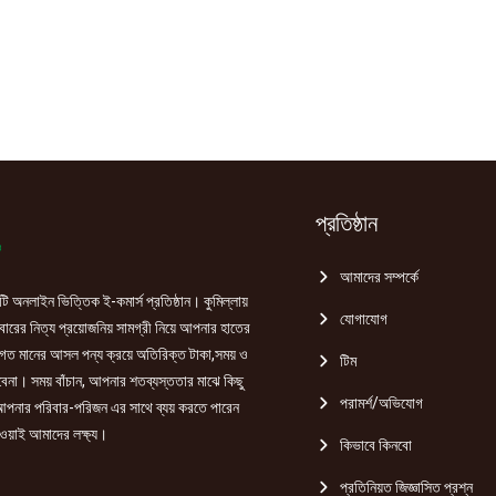
প্রতিষ্ঠান
আমাদের সম্পর্কে
ি অনলাইন ভিত্তিক ই-কমার্স প্রতিষ্ঠান। কুমিল্লায়
যোগাযোগ
রের নিত্য প্রয়োজনিয় সামগ্রী নিয়ে আপনার হাতের
গত মানের আসল পন্য ক্রয়ে অতিরিক্ত টাকা,সময় ও
টিম
হবেনা। সময় বাঁচান, আপনার শতব্যস্ততার মাঝে কিছু
পরামর্শ/অভিযোগ
পনার পরিবার-পরিজন এর সাথে ব্যয় করতে পারেন
ওয়াই আমাদের লক্ষ্য।
কিভাবে কিনবো
প্রতিনিয়ত জিজ্ঞাসিত প্রশ্ন