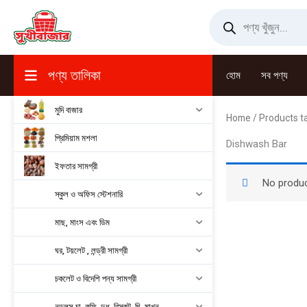
Skip
Products
search
to
content
পণ্য তালিকা
হোম
সব পণ্য
মুদি বাজার
Home
/ Products t
প্রিমিয়াম মশলা
Dishwash Bar
ইফতার সামগ্রী
No produc
স্কুল ও অফিস স্টেশনারি
মাছ, মাংস এবং ডিম
ঘর, টয়লেট , লন্ড্রী সামগ্রী
চকলেট ও বিদেশি পন্য সামগ্রী
নুডুলস,চা, কফি, দুধ, বিস্কুট, ঘি, মাখন