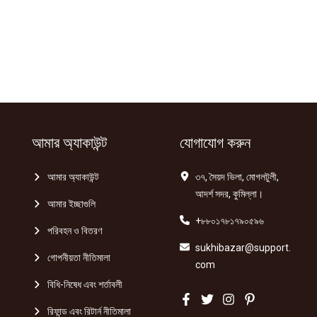
আমার অ্যাকাউন্ট
যোগাযোগ করুন
আমার অ্যাকাউন্ট
৩৭, সৈয়দ ভিলা, মোগলটুলী,
আদর্শ সদর, কুমিল্লা।
আমার ইচ্ছাগুলি
+৮৮০১৭৮১৭৯০৫৯৬
পরিবহন ও বিতরণ
sukhibazar@support.
গোপনীয়তা নীতিমালা
com
বিধি-নিষেধ এবং শর্তাবলী
রিফান্ড এবং রিটার্ন নীতিমালা