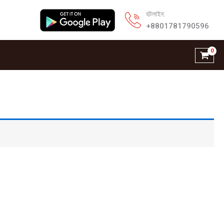
হটলাইন:
+8801781790596