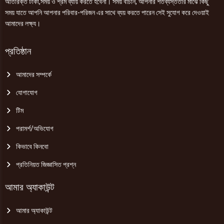
অতিরিক্ত টাকা,সময় ও শ্রম ব্যায় করতে হবেনা। সময় বাঁচান, আপনার শতব্যস্ততার মাঝে কিছু
সময় যাতে আপনি আপনার পরিবার-পরিজন এর সাথে ব্যয় করতে পারেন সেই সুযোগ করে দেওয়াই
আমাদের লক্ষ্য।
প্রতিষ্ঠান
আমাদের সম্পর্কে
যোগাযোগ
টিম
পরামর্শ/অভিযোগ
কিভাবে কিনবো
প্রতিনিয়ত জিজ্ঞাসিত প্রশ্ন
আমার অ্যাকাউন্ট
আমার অ্যাকাউন্ট