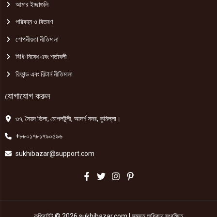
আমার ইচ্ছাগুলি
পরিবহন ও বিতরণ
গোপনীয়তা নীতিমালা
বিধি-নিষেধ এবং শর্তাবলী
রিফান্ড এবং রিটার্ন নীতিমালা
যোগাযোগ করুন
৩৭, সৈয়দ ভিলা, মোগলটুলী, আদর্শ সদর, কুমিল্লা।
+৮৮০১৭৮১৭৯০৫৯৬
sukhibazar@support.com
কপিরাইট © 2026 sukhibazar.com | সমস্ত অধিকার সংরক্ষিত