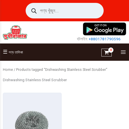
Skip
Products
search
to
content
হটলাইন:
+8801781790596
☰
পণ্য তালিকা
Home
/ Products tagged “Dishwashing Stainless Steel Scrubber”
Dishwashing Stainless Steel Scrubber