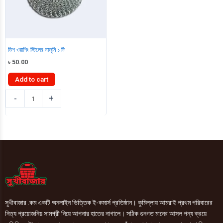
ডিশ ওয়াশিং স্টিলের মাজুনি ১ টি
৳
50.00
Add to cart
ডিশ
-
+
ওয়াশিং
স্টিলের
মাজুনি
১
টি
quantity
সুখীবাজার .কম একটি অনলাইন ভিত্তিক ই-কমার্স প্রতিষ্ঠান। কুমিল্লায় আমরাই প্রথম পরিবারের
নিত্য প্রয়োজনিয় সামগ্রী নিয়ে আপনার হাতের নাগালে। সঠিক গুনগত মানের আসল পন্য ক্রয়ে