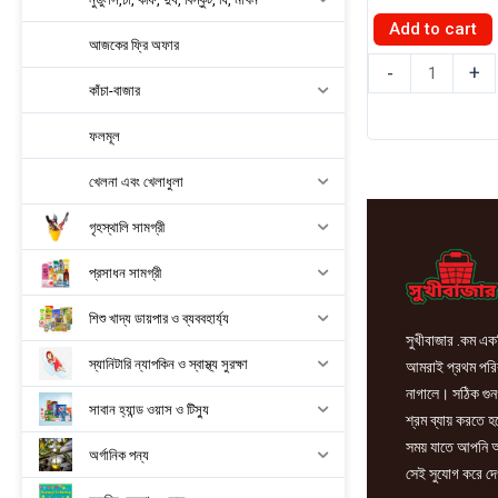
Add to cart
আজকের ফ্রি অফার
প্রান
-
+
কাঁচা-বাজার
ড্রিঙ্ক
অরেঞ্জ
ফলমূল
জুস
250ml
খেলনা এবং খেলাধুলা
quantity
গৃহস্থালি সামগ্রী
প্রসাধন সামগ্রী
শিশু খাদ্য ডায়পার ও ব্যববহার্য্য
সুখীবাজার .কম একট
স্যানিটারি ন্যাপকিন ও স্বাস্থ্য সুরক্ষা
আমরাই প্রথম পরিবা
নাগালে। সঠিক গুন
সাবান হ্যান্ড ওয়াস ও টিস্যু
শ্রম ব্যায় করতে 
সময় যাতে আপনি আ
অর্গানিক পন্য
সেই সুযোগ করে দে