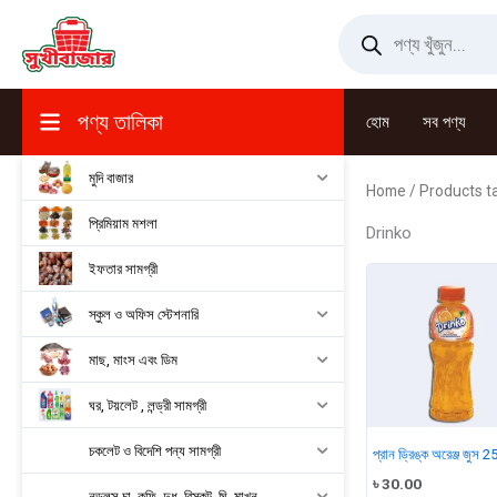
Skip
Products
search
to
content
পণ্য তালিকা
হোম
সব পণ্য
মুদি বাজার
Home
/ Products t
প্রিমিয়াম মশলা
Drinko
ইফতার সামগ্রী
স্কুল ও অফিস স্টেশনারি
মাছ, মাংস এবং ডিম
ঘর, টয়লেট , লন্ড্রী সামগ্রী
চকলেট ও বিদেশি পন্য সামগ্রী
প্রান ড্রিঙ্ক অরেঞ্জ জুস 
৳
30.00
নুডুলস,চা, কফি, দুধ, বিস্কুট, ঘি, মাখন