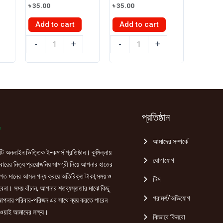
৳
35.00
৳
35.00
Add to cart
Add to cart
প্রান
প্রান
-
+
-
+
ড্রিঙ্ক
ড্রিঙ্ক
পাইনাপেল
ম্যাংগো
জুস
জুস
250ml
250ml
quantity
quantity
প্রতিষ্ঠান
আমাদের সম্পর্কে
ি অনলাইন ভিত্তিক ই-কমার্স প্রতিষ্ঠান। কুমিল্লায়
যোগাযোগ
রের নিত্য প্রয়োজনিয় সামগ্রী নিয়ে আপনার হাতের
গত মানের আসল পন্য ক্রয়ে অতিরিক্ত টাকা,সময় ও
টিম
হবেনা। সময় বাঁচান, আপনার শতব্যস্ততার মাঝে কিছু
পরামর্শ/অভিযোগ
পনার পরিবার-পরিজন এর সাথে ব্যয় করতে পারেন
ওয়াই আমাদের লক্ষ্য।
কিভাবে কিনবো