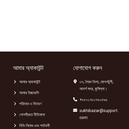
আমার অ্যাকাউন্ট
যোগাযোগ করুন
আমার অ্যাকাউন্ট
৩৭, সৈয়দ ভিলা, মোগলটুলী,
আদর্শ সদর, কুমিল্লা।
আমার ইচ্ছাগুলি
+৮৮০১৭৮১৭৯০৫৯৬
পরিবহন ও বিতরণ
sukhibazar@support.
গোপনীয়তা নীতিমালা
com
বিধি-নিষেধ এবং শর্তাবলী