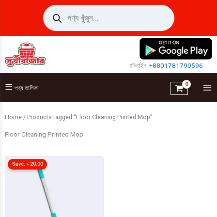
Skip
Products
search
to
content
হটলাইন:
+8801781790596
☰
পণ্য তালিকা
Home
/ Products tagged “Floor Cleaning Printed Mop”
Floor Cleaning Printed Mop
Save:
৳
20.00