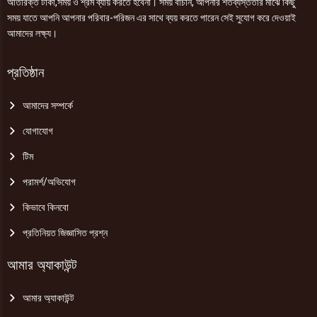
অতিরিক্ত টাকা,সময় ও শ্রম ব্যায় করতে হবেনা। সময় বাঁচান, আপনার শতব্যস্ততার মাঝে কিছু
সময় যাতে আপনি আপনার পরিবার-পরিজন এর সাথে ব্যয় করতে পারেন সেই সুযোগ করে দেওয়াই
আমাদের লক্ষ্য।
প্রতিষ্ঠান
আমাদের সম্পর্কে
যোগাযোগ
টিম
পরামর্শ/অভিযোগ
কিভাবে কিনবো
প্রতিনিয়ত জিজ্ঞাসিত প্রশ্ন
আমার অ্যাকাউন্ট
আমার অ্যাকাউন্ট