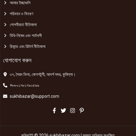
আমার ইচ্ছাগুলি
পরিবহন ও বিতরণ
গোপনীয়তা নীতিমালা
বিধি-নিষেধ এবং শর্তাবলী
রিফান্ড এবং রিটার্ন নীতিমালা
যোগাযোগ করুন
৩৭, সৈয়দ ভিলা, মোগলটুলী, আদর্শ সদর, কুমিল্লা।
+৮৮০১৭৮১৭৯০৫৯৬
sukhibazar@support.com
কপিরাইট © 2026 sukhibazar.com | সমস্ত অধিকার সংরক্ষিত