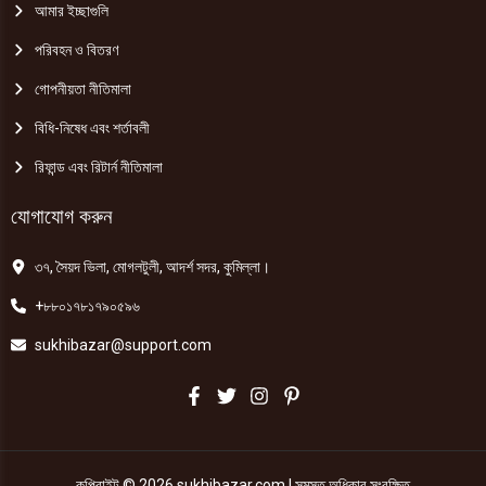
আমার ইচ্ছাগুলি
পরিবহন ও বিতরণ
গোপনীয়তা নীতিমালা
বিধি-নিষেধ এবং শর্তাবলী
রিফান্ড এবং রিটার্ন নীতিমালা
যোগাযোগ করুন
৩৭, সৈয়দ ভিলা, মোগলটুলী, আদর্শ সদর, কুমিল্লা।
+৮৮০১৭৮১৭৯০৫৯৬
sukhibazar@support.com
কপিরাইট © 2026 sukhibazar.com | সমস্ত অধিকার সংরক্ষিত