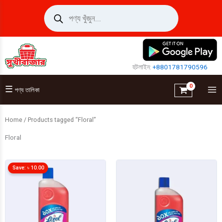
Skip
Products
search
to
content
হটলাইন:
+8801781790596
☰
পণ্য তালিকা
Home
/ Products tagged “Floral”
Floral
Save:
৳
10.00