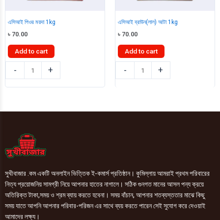
এসিআই পিওর ময়দা 1kg
এসিআই ব্রাউন(লাল) আটা 1kg
৳
70.00
৳
70.00
Add to cart
Add to cart
এসিআই
এসিআই
-
+
-
+
পিওর
ব্রাউন(লাল)
ময়দা
আটা
1kg
1kg
quantity
quantity
সুখীবাজার .কম একটি অনলাইন ভিত্তিক ই-কমার্স প্রতিষ্ঠান। কুমিল্লায় আমরাই প্রথম পরিবারের
নিত্য প্রয়োজনিয় সামগ্রী নিয়ে আপনার হাতের নাগালে। সঠিক গুনগত মানের আসল পন্য ক্রয়ে
অতিরিক্ত টাকা,সময় ও শ্রম ব্যায় করতে হবেনা। সময় বাঁচান, আপনার শতব্যস্ততার মাঝে কিছু
সময় যাতে আপনি আপনার পরিবার-পরিজন এর সাথে ব্যয় করতে পারেন সেই সুযোগ করে দেওয়াই
আমাদের লক্ষ্য।