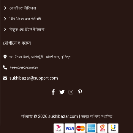
গোপনীয়তা নীতিমালা
বিধি-নিষেধ এবং শর্তাবলী
রিফান্ড এবং রিটার্ন নীতিমালা
যোগাযোগ করুন
৩৭, সৈয়দ ভিলা, মোগলটুলী, আদর্শ সদর, কুমিল্লা।
+৮৮০১৭৮১৭৯০৫৯৬
sukhibazar@support.com
কপিরাইট © 2026 sukhibazar.com | সমস্ত অধিকার সংরক্ষিত