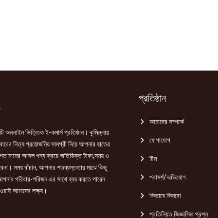
প্রতিষ্ঠান
আমাদের সম্পর্কে
ি অনলাইন ভিত্তিক ই-কমার্স প্রতিষ্ঠান। কুমিল্লায়
যোগাযোগ
রের নিত্য প্রয়োজনিয় সামগ্রী নিয়ে আপনার হাতের
গত মানের আসল পন্য ক্রয়ে অতিরিক্ত টাকা,সময় ও
টিম
হবেনা। সময় বাঁচান, আপনার শতব্যস্ততার মাঝে কিছু
পরামর্শ/অভিযোগ
পনার পরিবার-পরিজন এর সাথে ব্যয় করতে পারেন
ওয়াই আমাদের লক্ষ্য।
কিভাবে কিনবো
প্রতিনিয়ত জিজ্ঞাসিত প্রশ্ন