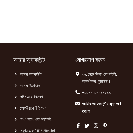
আমার অ্যাকাউন্ট
যোগাযোগ করুন
আমার অ্যাকাউন্ট
৩৭, সৈয়দ ভিলা, মোগলটুলী,
আদর্শ সদর, কুমিল্লা।
আমার ইচ্ছাগুলি
+৮৮০১৭৮১৭৯০৫৯৬
পরিবহন ও বিতরণ
sukhibazar@support.
গোপনীয়তা নীতিমালা
com
বিধি-নিষেধ এবং শর্তাবলী
রিফান্ড এবং রিটার্ন নীতিমালা