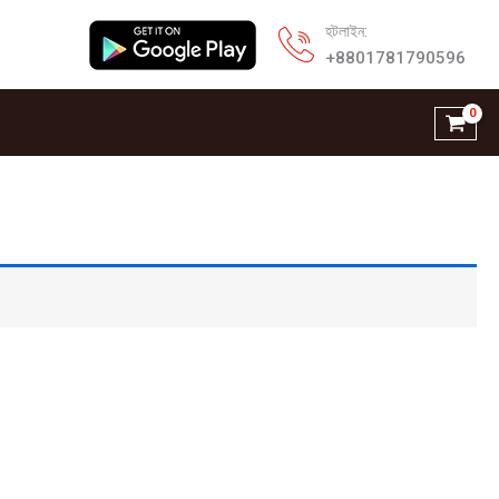
হটলাইন:
+8801781790596