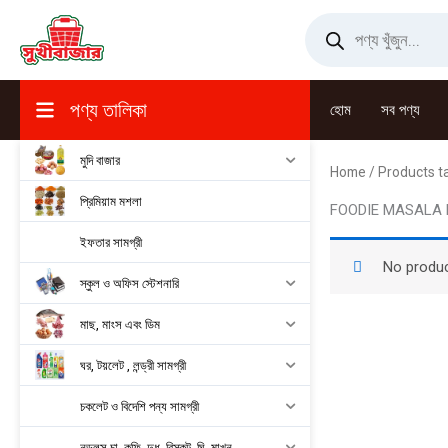
Skip
Products
search
to
content
পণ্য তালিকা
হোম
সব পণ্য
মুদি বাজার
Home
/ Products 
প্রিমিয়াম মশলা
FOODIE MASALA
ইফতার সামগ্রী
No produc
স্কুল ও অফিস স্টেশনারি
মাছ, মাংস এবং ডিম
ঘর, টয়লেট , লন্ড্রী সামগ্রী
চকলেট ও বিদেশি পন্য সামগ্রী
নুডুলস,চা, কফি, দুধ, বিস্কুট, ঘি, মাখন