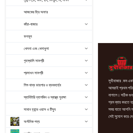
আজকের ফ্রি অফার
কাঁচা-বাজার
ফলমূল
খেলনা এবং খেলাধুলা
গৃহস্থালি সামগ্রী
প্রসাধন সামগ্রী
সুখীবাজার .কম একট
শিশু খাদ্য ডায়পার ও ব্যববহার্য্য
আমরাই প্রথম পরিবা
নাগালে। সঠিক গুন
স্যানিটারি ন্যাপকিন ও স্বাস্থ্য সুরক্ষা
শ্রম ব্যায় করতে 
সময় যাতে আপনি আ
সাবান হ্যান্ড ওয়াস ও টিস্যু
সেই সুযোগ করে দে
অর্গানিক পন্য