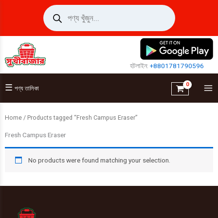
Skip
Products
search
to
content
হটলাইন:
+8801781790596
☰
পণ্য তালিকা
Home
/ Products tagged “Fresh Campus Eraser”
Fresh Campus Eraser
No products were found matching your selection.