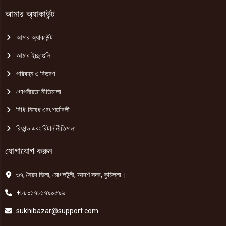
আমার অ্যাকাউন্ট
আমার অ্যাকাউন্ট
আমার ইচ্ছাগুলি
পরিবহন ও বিতরণ
গোপনীয়তা নীতিমালা
বিধি-নিষেধ এবং শর্তাবলী
রিফান্ড এবং রিটার্ন নীতিমালা
যোগাযোগ করুন
৩৭, সৈয়দ ভিলা, মোগলটুলী, আদর্শ সদর, কুমিল্লা।
+৮৮০১৭৮১৭৯০৫৯৬
sukhibazar@support.com