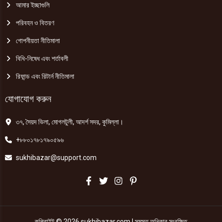
আমার ইচ্ছাগুলি
পরিবহন ও বিতরণ
গোপনীয়তা নীতিমালা
বিধি-নিষেধ এবং শর্তাবলী
রিফান্ড এবং রিটার্ন নীতিমালা
যোগাযোগ করুন
৩৭, সৈয়দ ভিলা, মোগলটুলী, আদর্শ সদর, কুমিল্লা।
+৮৮০১৭৮১৭৯০৫৯৬
sukhibazar@support.com
কপিরাইট © 2026 sukhibazar.com | সমস্ত অধিকার সংরক্ষিত