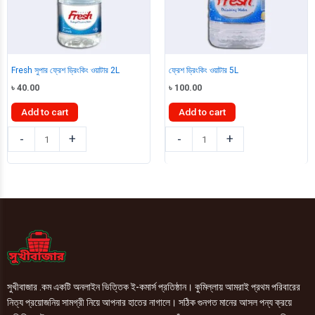
Fresh সুপার ফ্রেশ ড্রিংকিং ওয়াটার 2L
ফ্রেশ ড্রিংকিং ওয়াটার 5L
৳
40.00
৳
100.00
Add to cart
Add to cart
Fresh
ফ্রেশ
-
+
-
+
সুপার
ড্রিংকিং
ফ্রেশ
ওয়াটার
ড্রিংকিং
5L
ওয়াটার
quantity
2L
quantity
সুখীবাজার .কম একটি অনলাইন ভিত্তিক ই-কমার্স প্রতিষ্ঠান। কুমিল্লায় আমরাই প্রথম পরিবারের
নিত্য প্রয়োজনিয় সামগ্রী নিয়ে আপনার হাতের নাগালে। সঠিক গুনগত মানের আসল পন্য ক্রয়ে