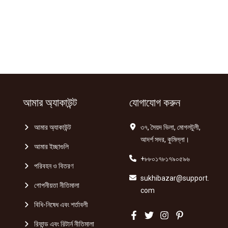
আমার অ্যাকাউন্ট
যোগাযোগ করুন
আমার অ্যাকাউন্ট
৩৭, সৈয়দ ভিলা, মোগলটুলী,
আদর্শ সদর, কুমিল্লা।
আমার ইচ্ছাগুলি
+৮৮০১৭৮১৭৯০৫৯৬
পরিবহন ও বিতরণ
sukhibazar@support.
গোপনীয়তা নীতিমালা
com
বিধি-নিষেধ এবং শর্তাবলী
রিফান্ড এবং রিটার্ন নীতিমালা