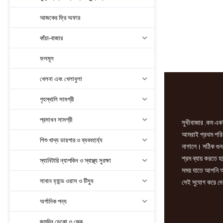
আজকের ফ্রি অফার
কাঁচা-বাজার
ফলমূল
খেলনা এবং খেলাধুলা
গৃহস্থালি সামগ্রী
প্রসাধন সামগ্রী
সুখীবাজার .কম একট
আমরাই প্রথম পরিবা
শিশু খাদ্য ডায়পার ও ব্যববহার্য্য
নাগালে। সঠিক গুন
শ্রম ব্যায় করতে 
স্যানিটারি ন্যাপকিন ও স্বাস্থ্য সুরক্ষা
সময় যাতে আপনি আ
সাবান হ্যান্ড ওয়াস ও টিস্যু
সেই সুযোগ করে দে
অর্গানিক পন্য
জন্মদিন ডেকো ও কেক