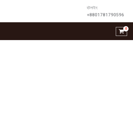
হটলাইন:
+8801781790596