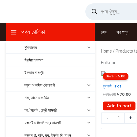
Skip
Products
search
to
content
পণ্য তালিকা
হোম
সব পণ্য
মুদি বাজার
Home
/ Products t
প্রিমিয়াম মশলা
Fulkopi
ইফতার সামগ্রী
Save:
৳
5.00
স্কুল ও অফিস স্টেশনারি
ফুলকপি 1Pcs
Original
Cur
৳
75.00
৳
70.00
মাছ, মাংস এবং ডিম
price
pri
was:
is:
Add to cart
৳ 75.00.
৳ 7
ঘর, টয়লেট , লন্ড্রী সামগ্রী
ফুলকপি
-
+
চকলেট ও বিদেশি পন্য সামগ্রী
1Pcs
quantity
নুডুলস,চা, কফি, দুধ, বিস্কুট, ঘি, মাখন