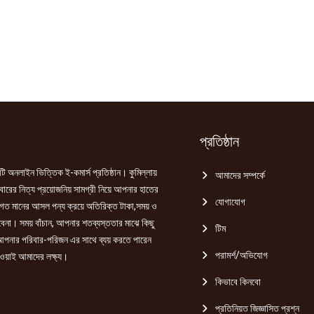
প্রতিষ্ঠান
ি অনলাইন ভিত্তিক ই-কমার্স প্রতিষ্ঠান। কুমিল্লায়
আমাদের সম্পর্কে
রের নিত্য প্রয়োজনিয় সামগ্রী নিয়ে আপনার হাতের
যোগাযোগ
গত মানের আসল পন্য ক্রয়ে অতিরিক্ত টাকা,সময় ও
হবেনা। সময় বাঁচান, আপনার শতব্যস্ততার মাঝে কিছু
টিম
পনার পরিবার-পরিজন এর সাথে ব্যয় করতে পারেন
পরামর্শ/অভিযোগ
ওয়াই আমাদের লক্ষ্য।
কিভাবে কিনবো
প্রতিনিয়ত জিজ্ঞাসিত প্রশ্ন