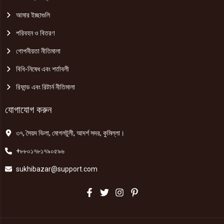
আমার ইচ্ছাগুলি
পরিবহন ও বিতরণ
গোপনীয়তা নীতিমালা
বিধি-নিষেধ এবং শর্তাবলী
রিফান্ড এবং রিটার্ন নীতিমালা
যোগাযোগ করুন
৩৭, সৈয়দ ভিলা, মোগলটুলী, আদর্শ সদর, কুমিল্লা।
+৮৮০১৭৮১৭৯০৫৯৬
sukhibazar@support.com