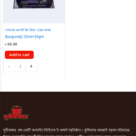
গোদরেজ এক্সপার্ট রিচ ক্রিম হেয়ার কালার
(burgundy) 20ml+20gm
৳
50.00
Add to cart
গোদরেজ
-
+
এক্সপার্ট
রিচ
ক্রিম
হেয়ার
কালার
(burgundy)
20ml+20gm
quantity
সুখীবাজার .কম একটি অনলাইন ভিত্তিক ই-কমার্স প্রতিষ্ঠান। কুমিল্লায় আমরাই প্রথম পরিবারের