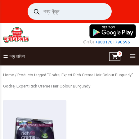
Skip
Products
search
to
content
হটলাইন:
+8801781790596
☰
পণ্য তালিকা
Home
/ Products tagged “Godrej Expert Rich Creme Hair Colour Burgundy”
Godrej Expert Rich Creme Hair Colour Burgundy