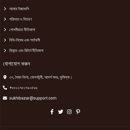
আমার ইচ্ছাগুলি
পরিবহন ও বিতরণ
গোপনীয়তা নীতিমালা
বিধি-নিষেধ এবং শর্তাবলী
রিফান্ড এবং রিটার্ন নীতিমালা
যোগাযোগ করুন
৩৭, সৈয়দ ভিলা, মোগলটুলী, আদর্শ সদর, কুমিল্লা।
+৮৮০১৭৮১৭৯০৫৯৬
sukhibazar@support.com