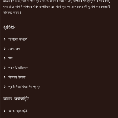
অতিরিক্ত টাকা,সময় ও শ্রম ব্যায় করতে হবেনা। সময় বাঁচান, আপনার শতব্যস্ততার মাঝে কিছু
সময় যাতে আপনি আপনার পরিবার-পরিজন এর সাথে ব্যয় করতে পারেন সেই সুযোগ করে দেওয়াই
আমাদের লক্ষ্য।
প্রতিষ্ঠান
আমাদের সম্পর্কে
যোগাযোগ
টিম
পরামর্শ/অভিযোগ
কিভাবে কিনবো
প্রতিনিয়ত জিজ্ঞাসিত প্রশ্ন
আমার অ্যাকাউন্ট
আমার অ্যাকাউন্ট