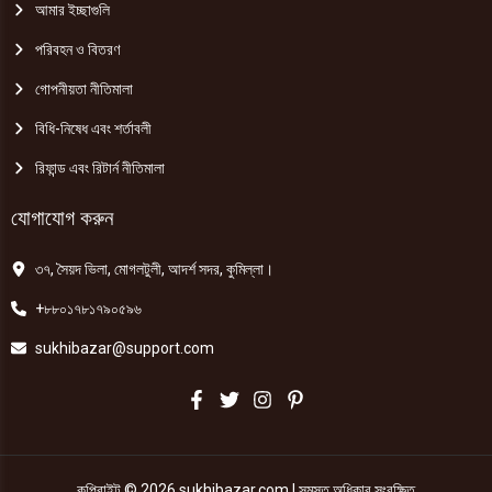
আমার ইচ্ছাগুলি
পরিবহন ও বিতরণ
গোপনীয়তা নীতিমালা
বিধি-নিষেধ এবং শর্তাবলী
রিফান্ড এবং রিটার্ন নীতিমালা
যোগাযোগ করুন
৩৭, সৈয়দ ভিলা, মোগলটুলী, আদর্শ সদর, কুমিল্লা।
+৮৮০১৭৮১৭৯০৫৯৬
sukhibazar@support.com
কপিরাইট © 2026 sukhibazar.com | সমস্ত অধিকার সংরক্ষিত