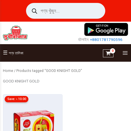
Skip
Products
search
to
content
হটলাইন:
+8801781790596
☰
পণ্য তালিকা
Home
/ Products tagged “GOOD KNIGHT GOLD”
GOOD KNIGHT GOLD
Save:
৳
10.00