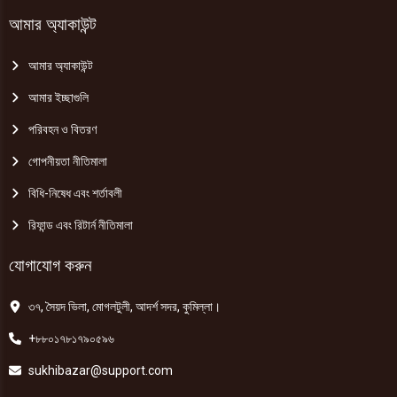
আমার অ্যাকাউন্ট
আমার অ্যাকাউন্ট
আমার ইচ্ছাগুলি
পরিবহন ও বিতরণ
গোপনীয়তা নীতিমালা
বিধি-নিষেধ এবং শর্তাবলী
রিফান্ড এবং রিটার্ন নীতিমালা
যোগাযোগ করুন
৩৭, সৈয়দ ভিলা, মোগলটুলী, আদর্শ সদর, কুমিল্লা।
+৮৮০১৭৮১৭৯০৫৯৬
sukhibazar@support.com