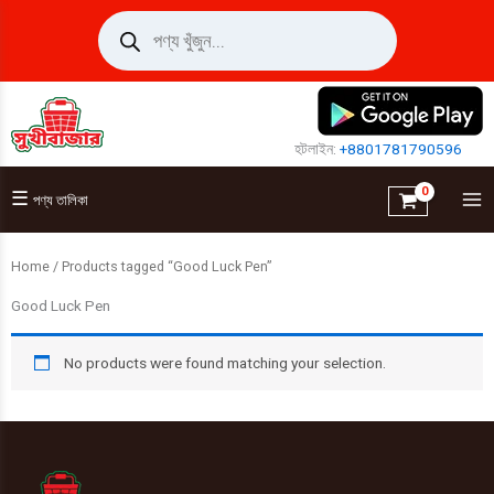
Skip
Products
search
to
content
হটলাইন:
+8801781790596
☰
পণ্য তালিকা
Home
/ Products tagged “Good Luck Pen”
Good Luck Pen
No products were found matching your selection.