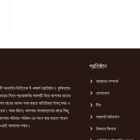
price
s:
৳ 500.00.
প্রতিষ্ঠান
আমাদের সম্পর্কে
ি অনলাইন ভিত্তিক ই-কমার্স প্রতিষ্ঠান। কুমিল্লায়
যোগাযোগ
রের নিত্য প্রয়োজনিয় সামগ্রী নিয়ে আপনার হাতের
গত মানের আসল পন্য ক্রয়ে অতিরিক্ত টাকা,সময় ও
টিম
হবেনা। সময় বাঁচান, আপনার শতব্যস্ততার মাঝে কিছু
পরামর্শ/অভিযোগ
পনার পরিবার-পরিজন এর সাথে ব্যয় করতে পারেন
ওয়াই আমাদের লক্ষ্য।
কিভাবে কিনবো