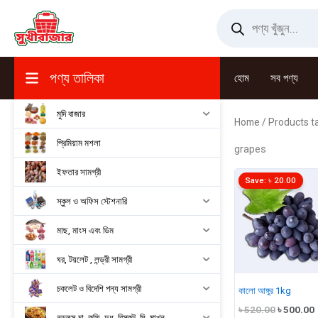
Skip
Products
search
to
content
পণ্য তালিকা
হোম
সব পণ্য
মুদি বাজার
Home
/ Products t
প্রিমিয়াম মশলা
grapes
ইফতার সামগ্রী
Save:
৳
20.00
স্কুল ও অফিস স্টেশনারি
মাছ, মাংস এবং ডিম
ঘর, টয়লেট , লন্ড্রী সামগ্রী
চকলেট ও বিদেশি পন্য সামগ্রী
কালো আঙ্গুর 1kg
Original
৳
520.00
৳
500.00
নুডুলস,চা, কফি, দুধ, বিস্কুট, ঘি, মাখন