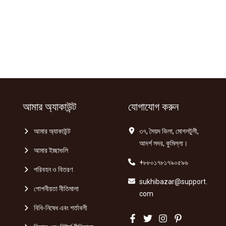
আমার অ্যাকাউন্ট
যোগাযোগ করুন
আমার অ্যাকাউন্ট
৩৭, সৈয়দ ভিলা, মোগলটুলী,
আদর্শ সদর, কুমিল্লা।
আমার ইচ্ছাগুলি
+৮৮০১৭৮১৭৯০৫৯৬
পরিবহন ও বিতরণ
sukhibazar@support.
গোপনীয়তা নীতিমালা
com
বিধি-নিষেধ এবং শর্তাবলী