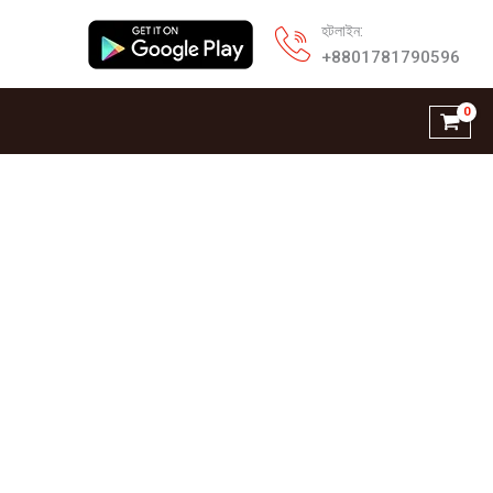
হটলাইন:
+8801781790596