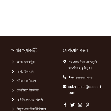
আমার অ্যাকাউন্ট
যোগাযোগ করুন
আমার অ্যাকাউন্ট
৩৭, সৈয়দ ভিলা, মোগলটুলী,
আদর্শ সদর, কুমিল্লা।
আমার ইচ্ছাগুলি
+৮৮০১৭৮১৭৯০৫৯৬
পরিবহন ও বিতরণ
sukhibazar@support.
গোপনীয়তা নীতিমালা
com
বিধি-নিষেধ এবং শর্তাবলী
রিফান্ড এবং রিটার্ন নীতিমালা