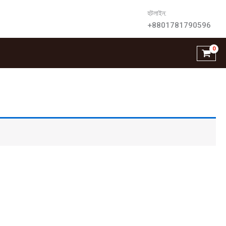
হটলাইন:
+8801781790596