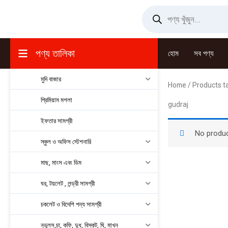
Skip
Products
search
to
content
পণ্য তালিকা
হোম
সব পণ্য
মুদি বাজার
Home
/ Products t
প্রিমিয়াম মশলা
gudraj
ইফতার সামগ্রী
No produc
স্কুল ও অফিস স্টেশনারি
মাছ, মাংস এবং ডিম
ঘর, টয়লেট , লন্ড্রী সামগ্রী
চকলেট ও বিদেশি পন্য সামগ্রী
নুডুলস,চা, কফি, দুধ, বিস্কুট, ঘি, মাখন