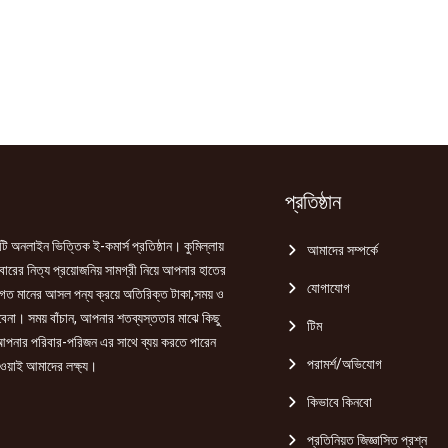
প্রতিষ্ঠান
ি অনলাইন ভিত্তিক ই-কমার্স প্রতিষ্ঠান। কুমিল্লায়
আমাদের সম্পর্কে
রের নিত্য প্রয়োজনিয় সামগ্রী নিয়ে আপনার হাতের
যোগাযোগ
গত মানের আসল পন্য ক্রয়ে অতিরিক্ত টাকা,সময় ও
হবেনা। সময় বাঁচান, আপনার শতব্যস্ততার মাঝে কিছু
টিম
পনার পরিবার-পরিজন এর সাথে ব্যয় করতে পারেন
পরামর্শ/অভিযোগ
ওয়াই আমাদের লক্ষ্য।
কিভাবে কিনবো
প্রতিনিয়ত জিজ্ঞাসিত প্রশ্ন