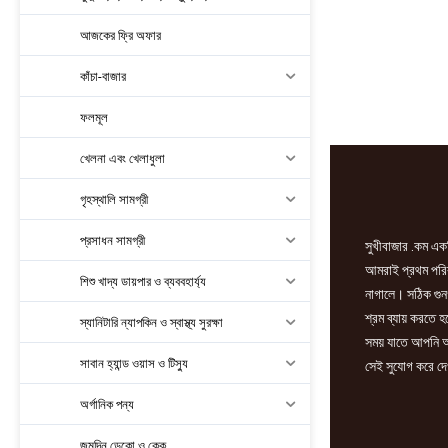
আজকের ফ্রি অফার
কাঁচা-বাজার
ফলমূল
খেলনা এবং খেলাধুলা
গৃহস্থালি সামগ্রী
প্রসাধন সামগ্রী
সুখীবাজার .কম একট
আমরাই প্রথম পরিবা
শিশু খাদ্য ডায়পার ও ব্যববহার্য্য
নাগালে। সঠিক গুন
শ্রম ব্যায় করতে 
স্যানিটারি ন্যাপকিন ও স্বাস্থ্য সুরক্ষা
সময় যাতে আপনি আ
সাবান হ্যান্ড ওয়াস ও টিস্যু
সেই সুযোগ করে দে
অর্গানিক পন্য
জন্মদিন ডেকো ও কেক