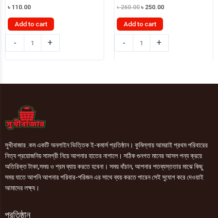
Original
Current
৳
110.00
৳
260.00
৳
250.00
price
price
was:
is:
Add to cart
Add to cart
৳ 260.00.
৳ 250.00.
সুখীবাজার
সুখীবাজার
-
+
-
+
হলুদ
হলুদ
গুড়া
গুড়া
২০০গ্রাম
৫০০গ্রাম
quantity
quantity
সুখীবাজার .কম একটি অনলাইন ভিত্তিক ই-কমার্স প্রতিষ্ঠান। কুমিল্লায় আমরাই প্রথম পরিবারের
নিত্য প্রয়োজনিয় সামগ্রী নিয়ে আপনার হাতের নাগালে। সঠিক গুনগত মানের আসল পন্য ক্রয়ে
অতিরিক্ত টাকা,সময় ও শ্রম ব্যায় করতে হবেনা। সময় বাঁচান, আপনার শতব্যস্ততার মাঝে কিছু
সময় যাতে আপনি আপনার পরিবার-পরিজন এর সাথে ব্যয় করতে পারেন সেই সুযোগ করে দেওয়াই
আমাদের লক্ষ্য।
প্রতিষ্ঠান