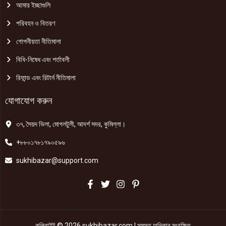
আমার ইচ্ছাগুলি
পরিবহন ও বিতরণ
গোপনীয়তা নীতিমালা
বিধি-নিষেধ এবং শর্তাবলী
রিফান্ড এবং রিটার্ন নীতিমালা
যোগাযোগ করুন
৩৭, সৈয়দ ভিলা, মোগলটুলী, আদর্শ সদর, কুমিল্লা।
+৮৮০১৭৮১৭৯০৫৯৬
sukhibazar@support.com
কপিরাইট © 2026 sukhibazar.com | সমস্ত অধিকার সংরক্ষিত