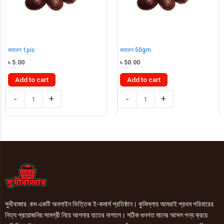
জায়ফল 1pic
জায়ফল 50gm
৳
5.00
৳
50.00
Add to cart
Add to cart
জায়ফল
জায়ফল
-
+
-
+
1pic
50gm
quantity
quantity
সুখীবাজার .কম একটি অনলাইন ভিত্তিক ই-কমার্স প্রতিষ্ঠান। কুমিল্লায় আমরাই প্রথম পরিবারের
নিত্য প্রয়োজনিয় সামগ্রী নিয়ে আপনার হাতের নাগালে। সঠিক গুনগত মানের আসল পন্য ক্রয়ে