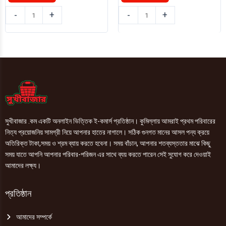
৳ 230.00.
৳ 160.00.
৳ 507.00.
৳ 450.00.
কোডোমো
কোডোমো
-
+
-
+
বেবি
হেয়ার
সাবান
টু
75g
টো
quantity
ওয়াশ
200ml
quantity
সুখীবাজার .কম একটি অনলাইন ভিত্তিক ই-কমার্স প্রতিষ্ঠান। কুমিল্লায় আমরাই প্রথম পরিবারের
নিত্য প্রয়োজনিয় সামগ্রী নিয়ে আপনার হাতের নাগালে। সঠিক গুনগত মানের আসল পন্য ক্রয়ে
অতিরিক্ত টাকা,সময় ও শ্রম ব্যায় করতে হবেনা। সময় বাঁচান, আপনার শতব্যস্ততার মাঝে কিছু
সময় যাতে আপনি আপনার পরিবার-পরিজন এর সাথে ব্যয় করতে পারেন সেই সুযোগ করে দেওয়াই
আমাদের লক্ষ্য।
প্রতিষ্ঠান
আমাদের সম্পর্কে