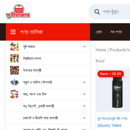
Skip
Products
search
to
content
পণ্য তালিকা
হোম
সব পণ্য
মুদি বাজার
Home
/ Products t
প্রিমিয়াম মশলা
Kool
ইফতার সামগ্রী
Save:
৳
25.00
স্কুল ও অফিস স্টেশনারি
মাছ, মাংস এবং ডিম
ঘর, টয়লেট , লন্ড্রী সামগ্রী
চকলেট ও বিদেশি পন্য সামগ্রী
কুল ডিওডোরেন্ট বডি স্প্রে
(Storm) 150ml
নুডুলস,চা, কফি, দুধ, বিস্কুট, ঘি, মাখন