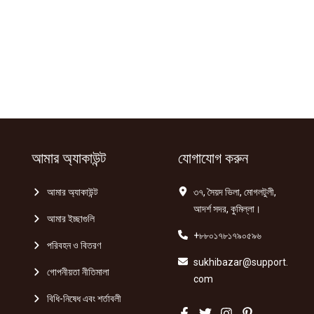
আমার অ্যাকাউন্ট
যোগাযোগ করুন
আমার অ্যাকাউন্ট
৩৭, সৈয়দ ভিলা, মোগলটুলী,
আদর্শ সদর, কুমিল্লা।
আমার ইচ্ছাগুলি
+৮৮০১৭৮১৭৯০৫৯৬
পরিবহন ও বিতরণ
sukhibazar@support.
গোপনীয়তা নীতিমালা
com
বিধি-নিষেধ এবং শর্তাবলী