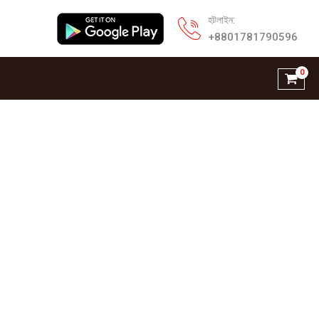
হটলাইন:
+8801781790596