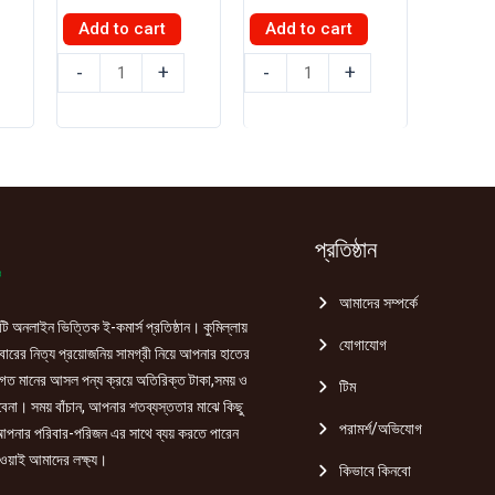
price
price
price
price
Current
was:
is:
was:
is:
Add to cart
Add to cart
price
৳ 200.00.
৳ 180.00.
৳ 350.00.
৳ 300.00.
s:
কুল
কুল
৳ 275.00.
-
+
-
+
শেভিং
শেভিং
ফোম
ফোম
100
200ml
ml
quantity
quantity
প্রতিষ্ঠান
আমাদের সম্পর্কে
ি অনলাইন ভিত্তিক ই-কমার্স প্রতিষ্ঠান। কুমিল্লায়
যোগাযোগ
রের নিত্য প্রয়োজনিয় সামগ্রী নিয়ে আপনার হাতের
গত মানের আসল পন্য ক্রয়ে অতিরিক্ত টাকা,সময় ও
টিম
হবেনা। সময় বাঁচান, আপনার শতব্যস্ততার মাঝে কিছু
পরামর্শ/অভিযোগ
পনার পরিবার-পরিজন এর সাথে ব্যয় করতে পারেন
ওয়াই আমাদের লক্ষ্য।
কিভাবে কিনবো