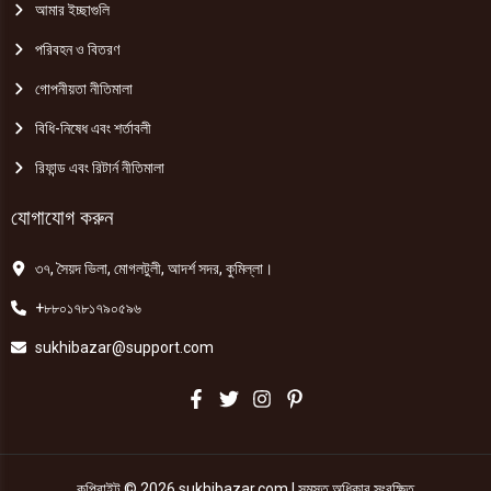
আমার ইচ্ছাগুলি
পরিবহন ও বিতরণ
গোপনীয়তা নীতিমালা
বিধি-নিষেধ এবং শর্তাবলী
রিফান্ড এবং রিটার্ন নীতিমালা
যোগাযোগ করুন
৩৭, সৈয়দ ভিলা, মোগলটুলী, আদর্শ সদর, কুমিল্লা।
+৮৮০১৭৮১৭৯০৫৯৬
sukhibazar@support.com
কপিরাইট © 2026 sukhibazar.com | সমস্ত অধিকার সংরক্ষিত