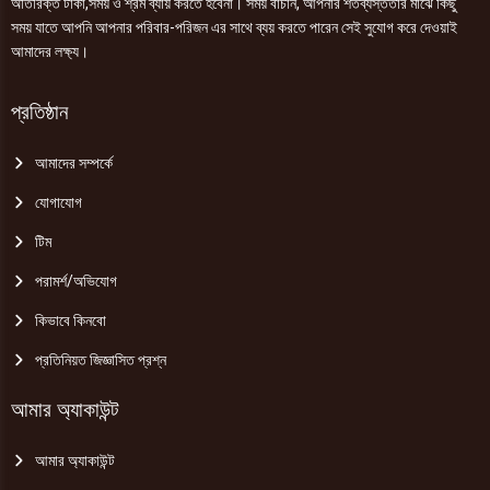
অতিরিক্ত টাকা,সময় ও শ্রম ব্যায় করতে হবেনা। সময় বাঁচান, আপনার শতব্যস্ততার মাঝে কিছু
সময় যাতে আপনি আপনার পরিবার-পরিজন এর সাথে ব্যয় করতে পারেন সেই সুযোগ করে দেওয়াই
আমাদের লক্ষ্য।
প্রতিষ্ঠান
আমাদের সম্পর্কে
যোগাযোগ
টিম
পরামর্শ/অভিযোগ
কিভাবে কিনবো
প্রতিনিয়ত জিজ্ঞাসিত প্রশ্ন
আমার অ্যাকাউন্ট
আমার অ্যাকাউন্ট