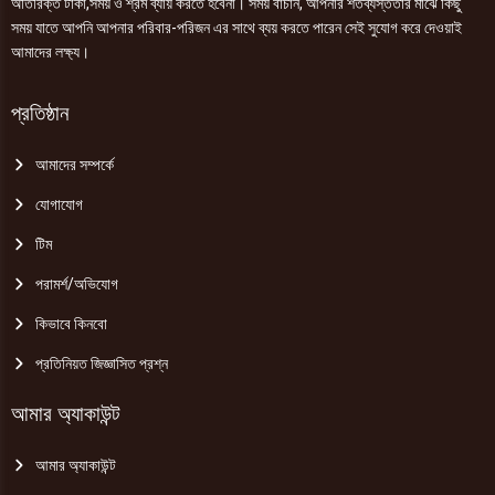
অতিরিক্ত টাকা,সময় ও শ্রম ব্যায় করতে হবেনা। সময় বাঁচান, আপনার শতব্যস্ততার মাঝে কিছু
সময় যাতে আপনি আপনার পরিবার-পরিজন এর সাথে ব্যয় করতে পারেন সেই সুযোগ করে দেওয়াই
আমাদের লক্ষ্য।
প্রতিষ্ঠান
আমাদের সম্পর্কে
যোগাযোগ
টিম
পরামর্শ/অভিযোগ
কিভাবে কিনবো
প্রতিনিয়ত জিজ্ঞাসিত প্রশ্ন
আমার অ্যাকাউন্ট
আমার অ্যাকাউন্ট