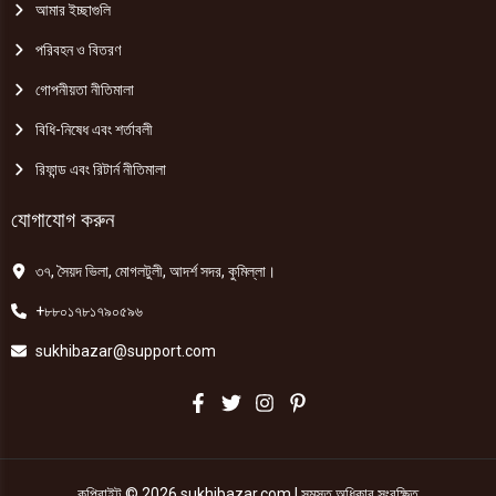
আমার ইচ্ছাগুলি
পরিবহন ও বিতরণ
গোপনীয়তা নীতিমালা
বিধি-নিষেধ এবং শর্তাবলী
রিফান্ড এবং রিটার্ন নীতিমালা
যোগাযোগ করুন
৩৭, সৈয়দ ভিলা, মোগলটুলী, আদর্শ সদর, কুমিল্লা।
+৮৮০১৭৮১৭৯০৫৯৬
sukhibazar@support.com
কপিরাইট © 2026 sukhibazar.com | সমস্ত অধিকার সংরক্ষিত