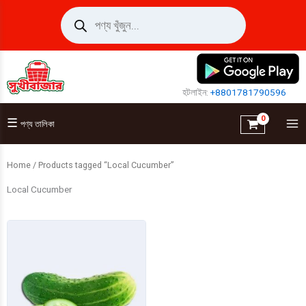
Skip
Products
search
to
content
হটলাইন:
+8801781790596
☰
পণ্য তালিকা
Home
/ Products tagged “Local Cucumber”
Local Cucumber