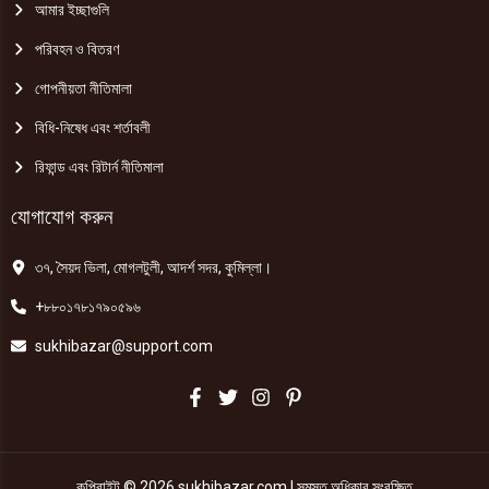
আমার ইচ্ছাগুলি
পরিবহন ও বিতরণ
গোপনীয়তা নীতিমালা
বিধি-নিষেধ এবং শর্তাবলী
রিফান্ড এবং রিটার্ন নীতিমালা
যোগাযোগ করুন
৩৭, সৈয়দ ভিলা, মোগলটুলী, আদর্শ সদর, কুমিল্লা।
+৮৮০১৭৮১৭৯০৫৯৬
sukhibazar@support.com
কপিরাইট © 2026 sukhibazar.com | সমস্ত অধিকার সংরক্ষিত