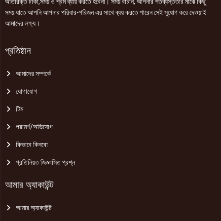
অতিরিক্ত টাকা,সময় ও শ্রম ব্যায় করতে হবেনা। সময় বাঁচান, আপনার শতব্যস্ততার মাঝে কিছু
সময় যাতে আপনি আপনার পরিবার-পরিজন এর সাথে ব্যয় করতে পারেন সেই সুযোগ করে দেওয়াই
আমাদের লক্ষ্য।
প্রতিষ্ঠান
আমাদের সম্পর্কে
যোগাযোগ
টিম
পরামর্শ/অভিযোগ
কিভাবে কিনবো
প্রতিনিয়ত জিজ্ঞাসিত প্রশ্ন
আমার অ্যাকাউন্ট
আমার অ্যাকাউন্ট