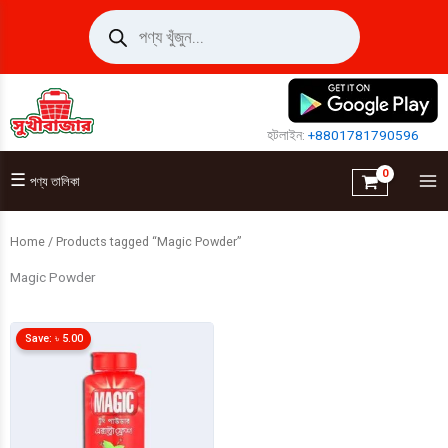
Skip
Products
search
to
content
হটলাইন:
+8801781790596
☰
পণ্য তালিকা
Home
/ Products tagged “Magic Powder”
Magic Powder
Save:
৳
5.00