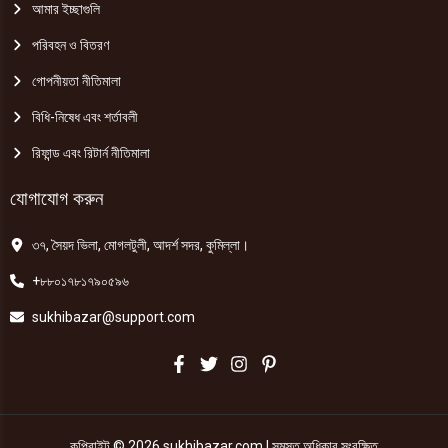
আমার ইচ্ছাগুলি
পরিবহন ও বিতরণ
গোপনীয়তা নীতিমালা
বিধি-নিষেধ এবং শর্তাবলী
রিফান্ড এবং রিটার্ন নীতিমালা
যোগাযোগ করুন
৩৭, সৈয়দ ভিলা, মোগলটুলী, আদর্শ সদর, কুমিল্লা।
+৮৮০১৭৮১৭৯০৫৯৬
sukhibazar@support.com
কপিরাইট © 2026 sukhibazar.com | সমস্ত অধিকার সংরক্ষিত