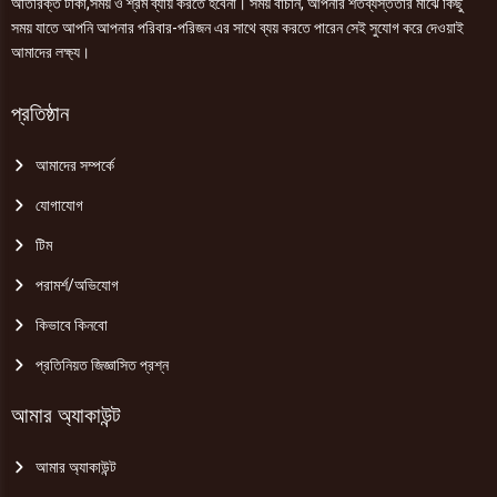
অতিরিক্ত টাকা,সময় ও শ্রম ব্যায় করতে হবেনা। সময় বাঁচান, আপনার শতব্যস্ততার মাঝে কিছু
সময় যাতে আপনি আপনার পরিবার-পরিজন এর সাথে ব্যয় করতে পারেন সেই সুযোগ করে দেওয়াই
আমাদের লক্ষ্য।
প্রতিষ্ঠান
আমাদের সম্পর্কে
যোগাযোগ
টিম
পরামর্শ/অভিযোগ
কিভাবে কিনবো
প্রতিনিয়ত জিজ্ঞাসিত প্রশ্ন
আমার অ্যাকাউন্ট
আমার অ্যাকাউন্ট