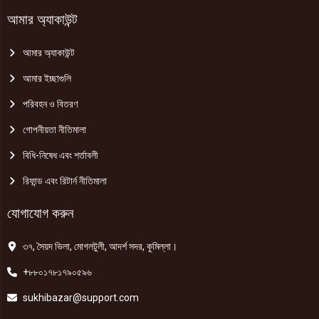
আমার অ্যাকাউন্ট
আমার অ্যাকাউন্ট
আমার ইচ্ছাগুলি
পরিবহন ও বিতরণ
গোপনীয়তা নীতিমালা
বিধি-নিষেধ এবং শর্তাবলী
রিফান্ড এবং রিটার্ন নীতিমালা
যোগাযোগ করুন
৩৭, সৈয়দ ভিলা, মোগলটুলী, আদর্শ সদর, কুমিল্লা।
+৮৮০১৭৮১৭৯০৫৯৬
sukhibazar@support.com