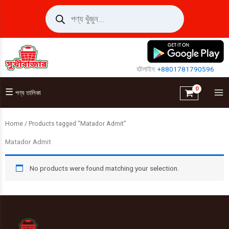
Skip
Products
search
to
content
হটলাইন:
+8801781790596
☰
পণ্য তালিকা
Home
/ Products tagged “Matador Admit”
Matador Admit
No products were found matching your selection.