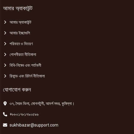
আমার অ্যাকাউন্ট
আমার অ্যাকাউন্ট
আমার ইচ্ছাগুলি
পরিবহন ও বিতরণ
গোপনীয়তা নীতিমালা
বিধি-নিষেধ এবং শর্তাবলী
রিফান্ড এবং রিটার্ন নীতিমালা
যোগাযোগ করুন
৩৭, সৈয়দ ভিলা, মোগলটুলী, আদর্শ সদর, কুমিল্লা।
+৮৮০১৭৮১৭৯০৫৯৬
sukhibazar@support.com