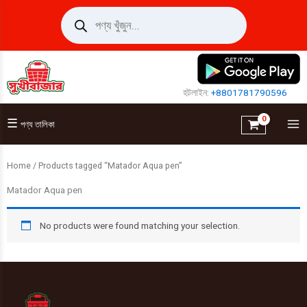
Skip
Products
search
to
content
হটলাইন:
+8801781790596
☰
পণ্য তালিকা
Home
/ Products tagged “Matador Aqua pen”
Matador Aqua pen
No products were found matching your selection.