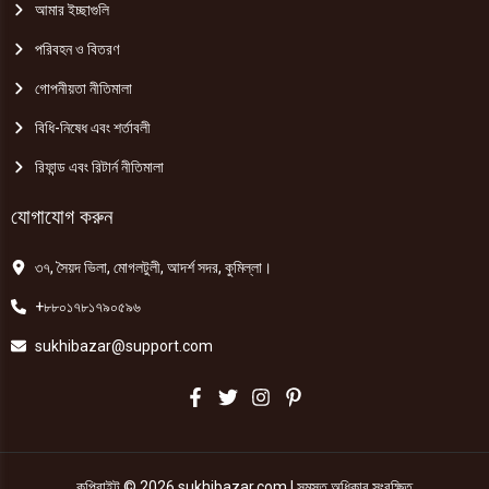
আমার ইচ্ছাগুলি
পরিবহন ও বিতরণ
গোপনীয়তা নীতিমালা
বিধি-নিষেধ এবং শর্তাবলী
রিফান্ড এবং রিটার্ন নীতিমালা
যোগাযোগ করুন
৩৭, সৈয়দ ভিলা, মোগলটুলী, আদর্শ সদর, কুমিল্লা।
+৮৮০১৭৮১৭৯০৫৯৬
sukhibazar@support.com
কপিরাইট © 2026 sukhibazar.com | সমস্ত অধিকার সংরক্ষিত