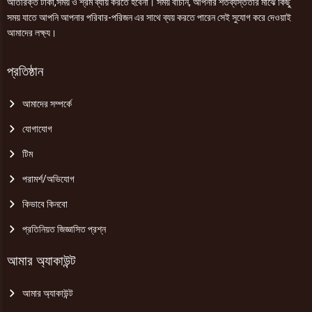
অতিরিক্ত টাকা,সময় ও শ্রম ব্যায় করতে হবেনা। সময় বাঁচান, আপনার শতব্যস্ততার মাঝে কিছু
সময় যাতে আপনি আপনার পরিবার-পরিজন এর সাথে ব্যয় করতে পারেন সেই সুযোগ করে দেওয়াই
আমাদের লক্ষ্য।
প্রতিষ্ঠান
আমাদের সম্পর্কে
যোগাযোগ
টিম
পরামর্শ/অভিযোগ
কিভাবে কিনবো
প্রতিনিয়ত জিজ্ঞাসিত প্রশ্ন
আমার অ্যাকাউন্ট
আমার অ্যাকাউন্ট