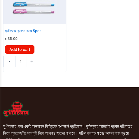
ম্যাটাডোর ক্লারো কলম 5pcs
৳
35.00
Add to cart
ম্যাটাডোর
-
+
ক্লারো
কলম
5pcs
quantity
সুখীবাজার .কম একটি অনলাইন ভিত্তিক ই-কমার্স প্রতিষ্ঠান। কুমিল্লায় আমরাই প্রথম পরিবারের
নিত্য প্রয়োজনিয় সামগ্রী নিয়ে আপনার হাতের নাগালে। সঠিক গুনগত মানের আসল পন্য ক্রয়ে