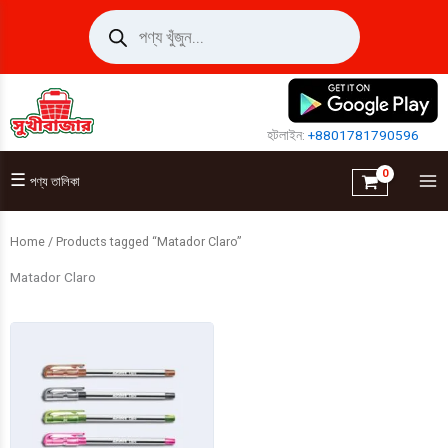
Skip
Products
search
to
content
হটলাইন:
+8801781790596
☰
পণ্য তালিকা
Home
/ Products tagged “Matador Claro”
Matador Claro