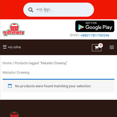
Skip
Products
search
to
content
হটলাইন:
+8801781790596
☰
পণ্য তালিকা
Home
/ Products tagged “Matador Drawing”
Matador Drawing
No products were found matching your selection.