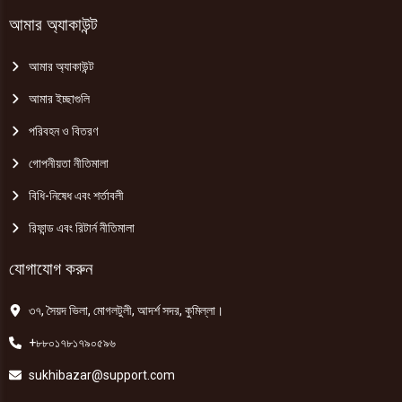
আমার অ্যাকাউন্ট
আমার অ্যাকাউন্ট
আমার ইচ্ছাগুলি
পরিবহন ও বিতরণ
গোপনীয়তা নীতিমালা
বিধি-নিষেধ এবং শর্তাবলী
রিফান্ড এবং রিটার্ন নীতিমালা
যোগাযোগ করুন
৩৭, সৈয়দ ভিলা, মোগলটুলী, আদর্শ সদর, কুমিল্লা।
+৮৮০১৭৮১৭৯০৫৯৬
sukhibazar@support.com