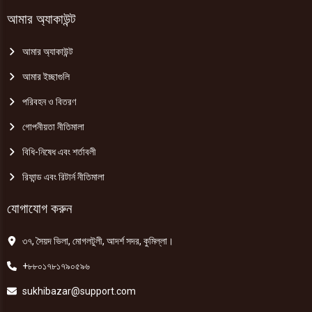
আমার অ্যাকাউন্ট
আমার অ্যাকাউন্ট
আমার ইচ্ছাগুলি
পরিবহন ও বিতরণ
গোপনীয়তা নীতিমালা
বিধি-নিষেধ এবং শর্তাবলী
রিফান্ড এবং রিটার্ন নীতিমালা
যোগাযোগ করুন
৩৭, সৈয়দ ভিলা, মোগলটুলী, আদর্শ সদর, কুমিল্লা।
+৮৮০১৭৮১৭৯০৫৯৬
sukhibazar@support.com