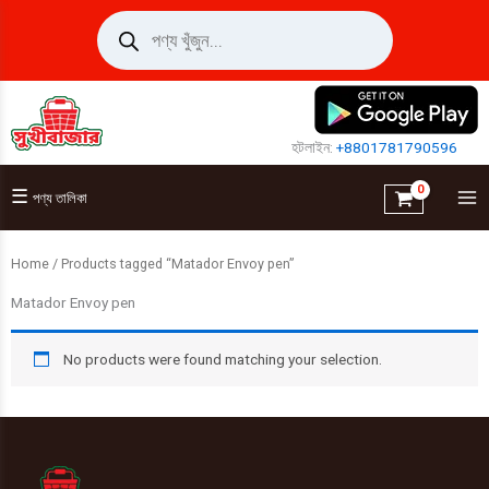
Skip
Products
search
to
content
হটলাইন:
+8801781790596
☰
পণ্য তালিকা
Home
/ Products tagged “Matador Envoy pen”
Matador Envoy pen
No products were found matching your selection.